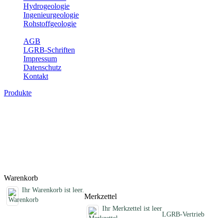
Hydrogeologie
Ingenieurgeologie
Rohstoffgeologie
Service
AGB
LGRB-Schriften
Impressum
Datenschutz
Kontakt
Produkte
Schriften des Fachbereichs Geothermie
Abhandlungen, Informationen und andere Schriften zum Thema
Geothermie
Titel
Preis
Produktliste wird geladen ...
Titel
Preis
Warenkorb
Ihr Warenkorb ist leer.
Merkzettel
Ihr Merkzettel ist leer
LGRB-Vertrieb