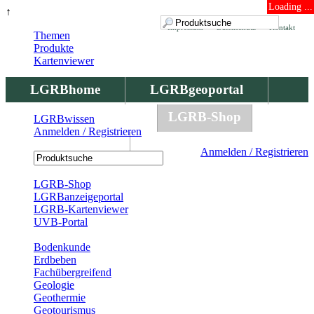
Loading ...
↑
Impressum
Datenschutz
Kontakt
Themen
Produkte
Kartenviewer
LGRBhome
LGRBgeoportal
LGRBbohrungen
LGRB-Shop
LGRBwissen
Anmelden / Registrieren
LGRBwissen
Anmelden / Registrieren
Registrierung
LGRB-Shop
LGRBanzeigeportal
LGRB-Kartenviewer
UVB-Portal
Produkte
Bodenkunde
Erdbeben
Fachübergreifend
Geologie
Geothermie
Geotourismus