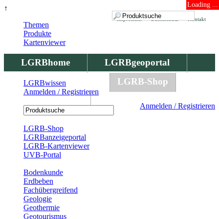
Loading ...
↑
Impressum
Datenschutz
Kontakt
Themen
Produkte
Kartenviewer
LGRBhome
LGRBgeoportal
LGRBbohrungen
LGRB-Shop
LGRBwissen
Anmelden / Registrieren
LGRBwissen
Anmelden / Registrieren
Registrierung
LGRB-Shop
LGRBanzeigeportal
LGRB-Kartenviewer
UVB-Portal
Produkte
Bodenkunde
Erdbeben
Fachübergreifend
Geologie
Geothermie
Geotourismus