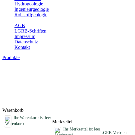
Hydrogeologie
Ingenieurgeologie
Rohstoffgeologie
Service
AGB
LGRB-Schriften
Impressum
Datenschutz
Kontakt
Produkte
Schriften des Fachbereichs Geothermie
Abhandlungen, Informationen und andere Schriften zum Thema
Geothermie
Titel
Preis
Produktliste wird geladen ...
Titel
Preis
Warenkorb
Ihr Warenkorb ist leer.
Merkzettel
Ihr Merkzettel ist leer
LGRB-Vertrieb