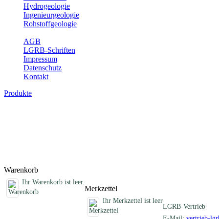
Hydrogeologie
Ingenieurgeologie
Rohstoffgeologie
Service
AGB
LGRB-Schriften
Impressum
Datenschutz
Kontakt
Produkte
Schriften des Fachbereichs Geothermie
Abhandlungen, Informationen und andere Schriften zum Thema Geo
Titel
Produktliste wird geladen ...
Titel
Warenkorb
Ihr Warenkorb ist leer.
Merkzettel
Ihr Merkzettel ist leer
LGRB-Vertrieb
E-Mail:
vertrieb-lg