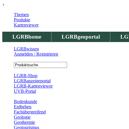
↑
Themen
Produkte
Kartenviewer
LGRBhome
LGRBgeoportal
LG
LGRBwissen
Anmelden / Registrieren
Registrierung
LGRB-Shop
LGRBanzeigeportal
LGRB-Kartenviewer
UVB-Portal
Produkte
Bodenkunde
Erdbeben
Fachübergreifend
Geologie
Geothermie
Geotourismus