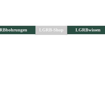
RBbohrungen
LGRB-Shop
LGRBwissen