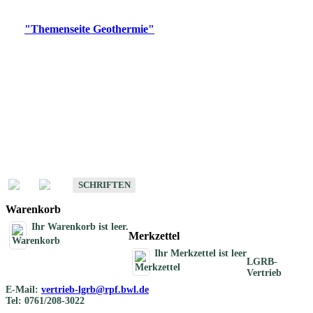
Digitale Produkte, die direkt downloadbar sind, finden Sie auf
der
"Themenseite Geothermie"
im
LGRBgeoportal
.
Geothermische
Übersichtskarten
Schriften
Schriften des Fachbereichs Geothermie
SCHRIFTEN
Warenkorb
Ihr Warenkorb ist leer.
Merkzettel
Ihr Merkzettel ist leer
LGRB-
Vertrieb
E-Mail:
vertrieb-lgrb@rpf.bwl.de
Tel: 0761/208-3022