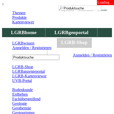
Loading ...
↑
Impressum
Datenschutz
Kontakt
Themen
Produkte
Kartenviewer
LGRBhome
LGRBgeoportal
LGRBbohrungen
LGRB-Shop
LGRBwissen
Anmelden / Registrieren
LGRBwissen
Anmelden / Registrieren
Registrierung
LGRB-Shop
LGRBanzeigeportal
LGRB-Kartenviewer
UVB-Portal
Produkte
Bodenkunde
Erdbeben
Fachübergreifend
Geologie
Geothermie
Geotourismus