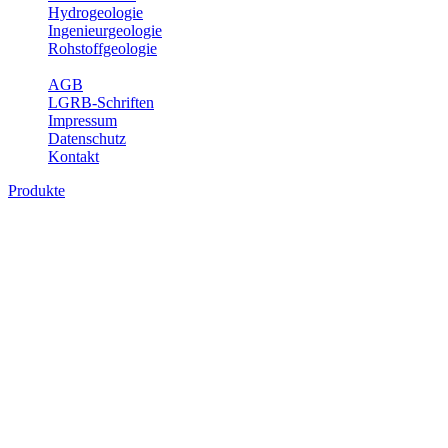
Hydrogeologie
Ingenieurgeologie
Rohstoffgeologie
Service
AGB
LGRB-Schriften
Impressum
Datenschutz
Kontakt
Produkte
Produkte des Themenbereichs
Geothermie
Im Rahmen der Nutzung der Geothermie (Erdwärme) ist das LGRB
als Genehmigungs- und Beratungsbehörde tätig und liefert wichtige,
geowissenschaftliche Grundlageninformationen. Themen des
Fachbereichs Geothermie sind beispielsweise die aktuell gemeldeten
Erdwärmesonden und Wärmepumpen, die derzeitigen
Geothermiekonzessionen sowie Übersichtsdarstellungen der
Temparaturverteilung in unterschiedlichen Tiefen.
Bitte wählen Sie ein Produkt im gewünschten Format aus.