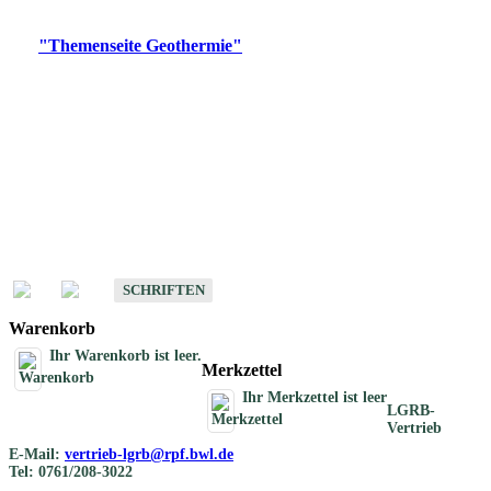
Digitale Produkte, die direkt downloadbar sind, finden Sie auf
der
"Themenseite Geothermie"
im
LGRBgeoportal
.
Geothermische
Übersichtskarten
Schriften
Schriften des Fachbereichs Geothermie
SCHRIFTEN
Warenkorb
Ihr Warenkorb ist leer.
Merkzettel
Ihr Merkzettel ist leer
LGRB-
Vertrieb
E-Mail:
vertrieb-lgrb@rpf.bwl.de
Tel: 0761/208-3022