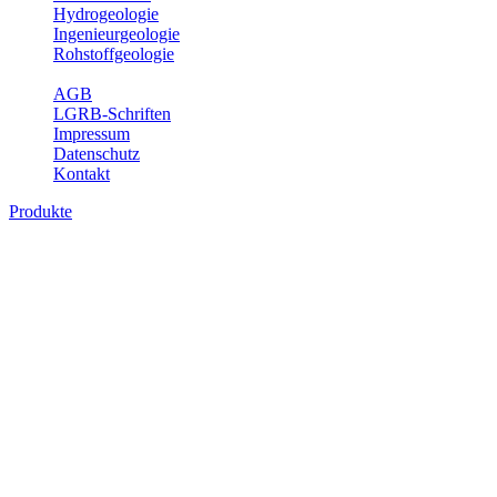
Hydrogeologie
Ingenieurgeologie
Rohstoffgeologie
Service
AGB
LGRB-Schriften
Impressum
Datenschutz
Kontakt
Produkte
Produkte des Themenbereichs
Geothermie
Im Rahmen der Nutzung der Geothermie (Erdwärme) ist das LGRB
als Genehmigungs- und Beratungsbehörde tätig und liefert wichtige,
geowissenschaftliche Grundlageninformationen. Themen des
Fachbereichs Geothermie sind beispielsweise die aktuell gemeldeten
Erdwärmesonden und Wärmepumpen, die derzeitigen
Geothermiekonzessionen sowie Übersichtsdarstellungen der
Temparaturverteilung in unterschiedlichen Tiefen.
Bitte wählen Sie ein Produkt im gewünschten Format aus.