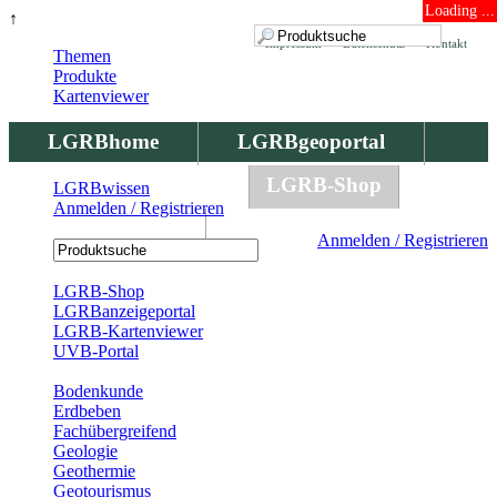
Loading ...
↑
Impressum
Datenschutz
Kontakt
Themen
Produkte
Kartenviewer
LGRBhome
LGRBgeoportal
LGRBbohrungen
LGRB-Shop
LGRBwissen
Anmelden / Registrieren
LGRBwissen
Anmelden / Registrieren
Registrierung
LGRB-Shop
LGRBanzeigeportal
LGRB-Kartenviewer
UVB-Portal
Produkte
Bodenkunde
Erdbeben
Fachübergreifend
Geologie
Geothermie
Geotourismus