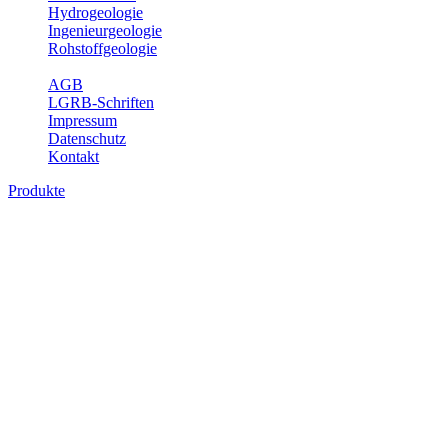
Hydrogeologie
Ingenieurgeologie
Rohstoffgeologie
Service
AGB
LGRB-Schriften
Impressum
Datenschutz
Kontakt
Produkte
Produkte des Themenbereichs Geothermie
Im Rahmen der Nutzung der Geothermie (Erdwärme) ist das LGRB als
Fachbereichs Geothermie sind beispielsweise die aktuell gemeldete
unterschiedlichen Tiefen.
Bitte wählen Sie ein Produkt im gewünschten Format aus.
Digitale Produkte, die direkt downloadbar sind, finden Sie auf d
Geothermische Übersichtskarte