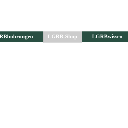
RBbohrungen
LGRB-Shop
LGRBwissen