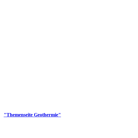
 Genehmigungs- und Beratungsbehörde tätig und liefert wichtige, ge
n Erdwärmesonden und Wärmepumpen, die derzeitigen Geothermiekonzes
er
"Themenseite Geothermie"
im
LGRBgeoportal
.
n