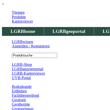
↑
Themen
Produkte
Kartenviewer
LGRBhome
LGRBgeoportal
LG
LGRBwissen
Anmelden / Registrieren
Registrierung
LGRB-Shop
LGRBanzeigeportal
LGRB-Kartenviewer
UVB-Portal
Produkte
Bodenkunde
Erdbeben
Fachübergreifend
Geologie
Geothermie
Geotourismus