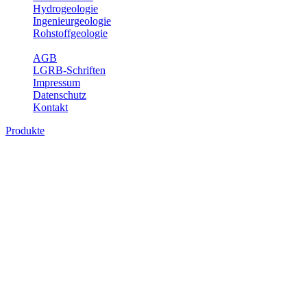
Hydrogeologie
Ingenieurgeologie
Rohstoffgeologie
Service
AGB
LGRB-Schriften
Impressum
Datenschutz
Kontakt
Produkte
Produkte des Themenbereichs
Geothermie
Im Rahmen der Nutzung der Geothermie (Erdwärme) ist das LGRB
als Genehmigungs- und Beratungsbehörde tätig und liefert wichtige,
geowissenschaftliche Grundlageninformationen. Themen des
Fachbereichs Geothermie sind beispielsweise die aktuell gemeldeten
Erdwärmesonden und Wärmepumpen, die derzeitigen
Geothermiekonzessionen sowie Übersichtsdarstellungen der
Temparaturverteilung in unterschiedlichen Tiefen.
Bitte wählen Sie ein Produkt im gewünschten Format aus.