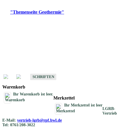
Digitale Produkte, die direkt downloadbar sind, finden Sie auf
der
"Themenseite Geothermie"
im
LGRBgeoportal
.
Geothermische
Übersichtskarten
Schriften
Schriften des Fachbereichs Geothermie
SCHRIFTEN
Warenkorb
Ihr Warenkorb ist leer.
Merkzettel
Ihr Merkzettel ist leer
LGRB-
Vertrieb
E-Mail:
vertrieb-lgrb@rpf.bwl.de
Tel: 0761/208-3022