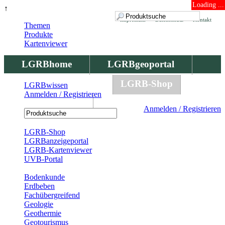
Loading ...
↑
Impressum
Datenschutz
Kontakt
Themen
Produkte
Kartenviewer
LGRBhome
LGRBgeoportal
LGRBbohrungen
LGRB-Shop
LGRBwissen
Anmelden / Registrieren
LGRBwissen
Anmelden / Registrieren
Registrierung
LGRB-Shop
LGRBanzeigeportal
LGRB-Kartenviewer
UVB-Portal
Produkte
Bodenkunde
Erdbeben
Fachübergreifend
Geologie
Geothermie
Geotourismus