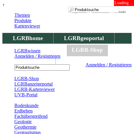
Loading ...
↑
Impressum
Datenschutz
Kontakt
Themen
Produkte
Kartenviewer
LGRBhome
LGRBgeoportal
LGRBbohrungen
LGRB-Shop
LGRBwissen
Anmelden / Registrieren
LGRBwissen
Anmelden / Registrieren
Registrierung
LGRB-Shop
LGRBanzeigeportal
LGRB-Kartenviewer
UVB-Portal
Produkte
Bodenkunde
Erdbeben
Fachübergreifend
Geologie
Geothermie
Geotourismus