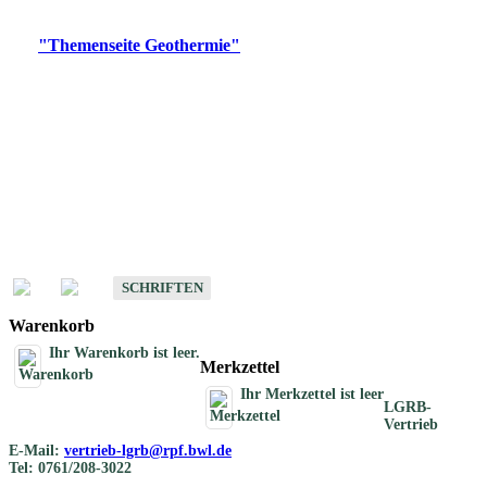
Digitale Produkte, die direkt downloadbar sind, finden Sie auf
der
"Themenseite Geothermie"
im
LGRBgeoportal
.
Geothermische
Übersichtskarten
Schriften
Schriften des Fachbereichs Geothermie
SCHRIFTEN
Warenkorb
Ihr Warenkorb ist leer.
Merkzettel
Ihr Merkzettel ist leer
LGRB-
Vertrieb
E-Mail:
vertrieb-lgrb@rpf.bwl.de
Tel: 0761/208-3022