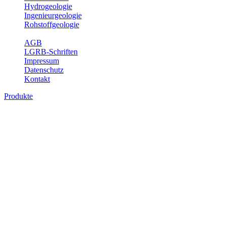
Hydrogeologie
Ingenieurgeologie
Rohstoffgeologie
Service
AGB
LGRB-Schriften
Impressum
Datenschutz
Kontakt
Produkte
Produkte des Themenbereichs
Geothermie
Im Rahmen der Nutzung der Geothermie (Erdwärme) ist das LGRB
als Genehmigungs- und Beratungsbehörde tätig und liefert wichtige,
geowissenschaftliche Grundlageninformationen. Themen des
Fachbereichs Geothermie sind beispielsweise die aktuell gemeldeten
Erdwärmesonden und Wärmepumpen, die derzeitigen
Geothermiekonzessionen sowie Übersichtsdarstellungen der
Temparaturverteilung in unterschiedlichen Tiefen.
Bitte wählen Sie ein Produkt im gewünschten Format aus.