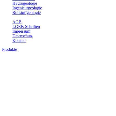
Hydrogeologie
Ingenieurgeologie
Rohstoffgeologie
Service
AGB
LGRB-Schriften
Impressum
Datenschutz
Kontakt
Produkte
Produkte des Themenbereichs
Geothermie
Im Rahmen der Nutzung der Geothermie (Erdwärme) ist das LGRB
als Genehmigungs- und Beratungsbehörde tätig und liefert wichtige,
geowissenschaftliche Grundlageninformationen. Themen des
Fachbereichs Geothermie sind beispielsweise die aktuell gemeldeten
Erdwärmesonden und Wärmepumpen, die derzeitigen
Geothermiekonzessionen sowie Übersichtsdarstellungen der
Temparaturverteilung in unterschiedlichen Tiefen.
Bitte wählen Sie ein Produkt im gewünschten Format aus.