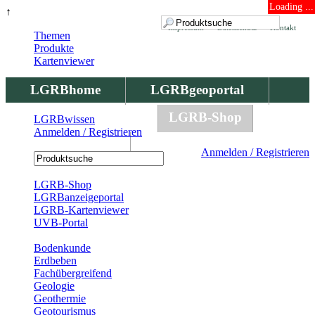
Loading ...
↑
Impressum
Datenschutz
Kontakt
Themen
Produkte
Kartenviewer
LGRBhome
LGRBgeoportal
LGRBbohrungen
LGRB-Shop
LGRBwissen
Anmelden / Registrieren
LGRBwissen
Anmelden / Registrieren
Registrierung
LGRB-Shop
LGRBanzeigeportal
LGRB-Kartenviewer
UVB-Portal
Produkte
Bodenkunde
Erdbeben
Fachübergreifend
Geologie
Geothermie
Geotourismus