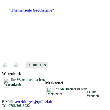
Digitale Produkte, die direkt downloadbar sind, finden Sie auf
der
"Themenseite Geothermie"
im
LGRBgeoportal
.
Geothermische
Übersichtskarten
Schriften
Schriften des Fachbereichs Geothermie
SCHRIFTEN
Warenkorb
Ihr Warenkorb ist leer.
Merkzettel
Ihr Merkzettel ist leer
LGRB-
Vertrieb
E-Mail:
vertrieb-lgrb@rpf.bwl.de
Tel: 0761/208-3022