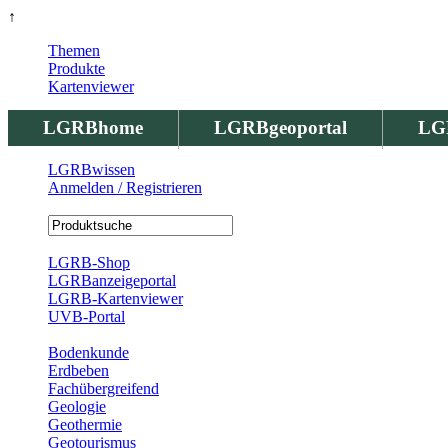
↑
Themen
Produkte
Kartenviewer
LGRBhome
LGRBgeoportal
LG
LGRBwissen
Anmelden / Registrieren
Registrierung
LGRB-Shop
LGRBanzeigeportal
LGRB-Kartenviewer
UVB-Portal
Produkte
Bodenkunde
Erdbeben
Fachübergreifend
Geologie
Geothermie
Geotourismus