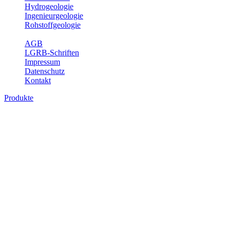
Hydrogeologie
Ingenieurgeologie
Rohstoffgeologie
Service
AGB
LGRB-Schriften
Impressum
Datenschutz
Kontakt
Produkte
Produkte des Themenbereichs Geothermie
Im Rahmen der Nutzung der Geothermie (Erdwärme) ist das LGRB als
Fachbereichs Geothermie sind beispielsweise die aktuell gemeldete
unterschiedlichen Tiefen.
Bitte wählen Sie ein Produkt im gewünschten Format aus.
Digitale Produkte, die direkt downloadbar sind, finden Sie auf d
Geothermische Übersichtskarte