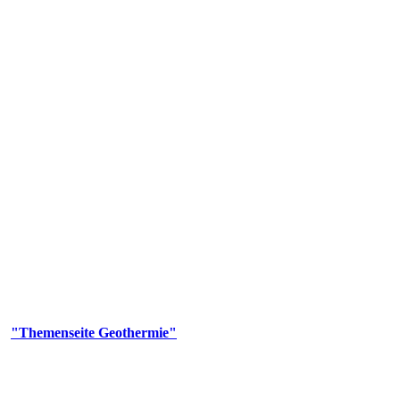
 Genehmigungs- und Beratungsbehörde tätig und liefert wichtige, ge
n Erdwärmesonden und Wärmepumpen, die derzeitigen Geothermiekonzes
er
"Themenseite Geothermie"
im
LGRBgeoportal
.
n