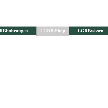
RBbohrungen
LGRB-Shop
LGRBwissen