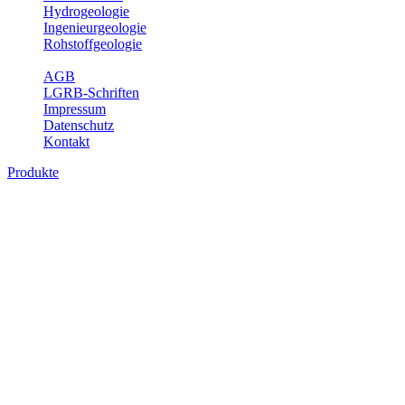
Hydrogeologie
Ingenieurgeologie
Rohstoffgeologie
Service
AGB
LGRB-Schriften
Impressum
Datenschutz
Kontakt
Produkte
Produkte des Themenbereichs
Geothermie
Im Rahmen der Nutzung der Geothermie (Erdwärme) ist das LGRB
als Genehmigungs- und Beratungsbehörde tätig und liefert wichtige,
geowissenschaftliche Grundlageninformationen. Themen des
Fachbereichs Geothermie sind beispielsweise die aktuell gemeldeten
Erdwärmesonden und Wärmepumpen, die derzeitigen
Geothermiekonzessionen sowie Übersichtsdarstellungen der
Temparaturverteilung in unterschiedlichen Tiefen.
Bitte wählen Sie ein Produkt im gewünschten Format aus.