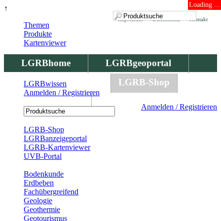
Loading ...
↑
Impressum
Datenschutz
Kontakt
Themen
Produkte
Kartenviewer
LGRBhome
LGRBgeoportal
LGRBbohrungen
LGRB-Shop
LGRBwissen
Anmelden / Registrieren
LGRBwissen
Anmelden / Registrieren
Registrierung
LGRB-Shop
LGRBanzeigeportal
LGRB-Kartenviewer
UVB-Portal
Produkte
Bodenkunde
Erdbeben
Fachübergreifend
Geologie
Geothermie
Geotourismus