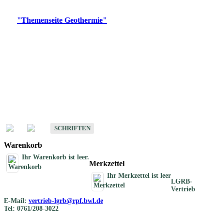
Digitale Produkte, die direkt downloadbar sind, finden Sie auf
der
"Themenseite Geothermie"
im
LGRBgeoportal
.
Geothermische
Übersichtskarten
Schriften
Schriften des Fachbereichs Geothermie
SCHRIFTEN
Warenkorb
Ihr Warenkorb ist leer.
Merkzettel
Ihr Merkzettel ist leer
LGRB-
Vertrieb
E-Mail:
vertrieb-lgrb@rpf.bwl.de
Tel: 0761/208-3022