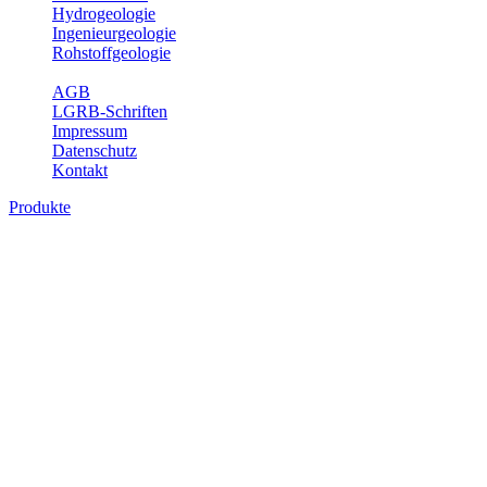
Hydrogeologie
Ingenieurgeologie
Rohstoffgeologie
Service
AGB
LGRB-Schriften
Impressum
Datenschutz
Kontakt
Produkte
Produkte des Themenbereichs
Geothermie
Im Rahmen der Nutzung der Geothermie (Erdwärme) ist das LGRB
als Genehmigungs- und Beratungsbehörde tätig und liefert wichtige,
geowissenschaftliche Grundlageninformationen. Themen des
Fachbereichs Geothermie sind beispielsweise die aktuell gemeldeten
Erdwärmesonden und Wärmepumpen, die derzeitigen
Geothermiekonzessionen sowie Übersichtsdarstellungen der
Temparaturverteilung in unterschiedlichen Tiefen.
Bitte wählen Sie ein Produkt im gewünschten Format aus.