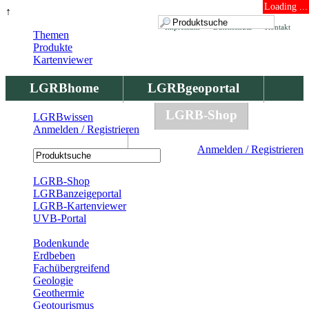
Loading ...
↑
Impressum
Datenschutz
Kontakt
Themen
Produkte
Kartenviewer
LGRBhome
LGRBgeoportal
LGRBbohrungen
LGRB-Shop
LGRBwissen
Anmelden / Registrieren
LGRBwissen
Anmelden / Registrieren
Registrierung
LGRB-Shop
LGRBanzeigeportal
LGRB-Kartenviewer
UVB-Portal
Produkte
Bodenkunde
Erdbeben
Fachübergreifend
Geologie
Geothermie
Geotourismus