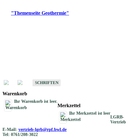
Digitale Produkte, die direkt downloadbar sind, finden Sie auf
der
"Themenseite Geothermie"
im
LGRBgeoportal
.
Geothermische
Übersichtskarten
Schriften
Schriften des Fachbereichs Geothermie
SCHRIFTEN
Warenkorb
Ihr Warenkorb ist leer.
Merkzettel
Ihr Merkzettel ist leer
LGRB-
Vertrieb
E-Mail:
vertrieb-lgrb@rpf.bwl.de
Tel: 0761/208-3022