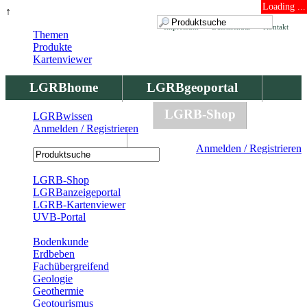
Loading ...
↑
Impressum
Datenschutz
Kontakt
Themen
Produkte
Kartenviewer
LGRBhome
LGRBgeoportal
LGRBbohrungen
LGRB-Shop
LGRBwissen
Anmelden / Registrieren
LGRBwissen
Anmelden / Registrieren
Registrierung
LGRB-Shop
LGRBanzeigeportal
LGRB-Kartenviewer
UVB-Portal
Produkte
Bodenkunde
Erdbeben
Fachübergreifend
Geologie
Geothermie
Geotourismus