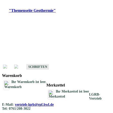
Digitale Produkte, die direkt downloadbar sind, finden Sie auf
der
"Themenseite Geothermie"
im
LGRBgeoportal
.
Geothermische
Übersichtskarten
Schriften
Schriften des Fachbereichs Geothermie
SCHRIFTEN
Warenkorb
Ihr Warenkorb ist leer.
Merkzettel
Ihr Merkzettel ist leer
LGRB-
Vertrieb
E-Mail:
vertrieb-lgrb@rpf.bwl.de
Tel: 0761/208-3022