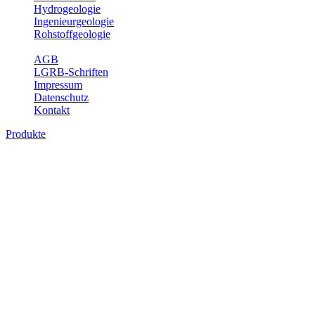
Hydrogeologie
Ingenieurgeologie
Rohstoffgeologie
Service
AGB
LGRB-Schriften
Impressum
Datenschutz
Kontakt
Produkte
Produkte des Themenbereichs
Geothermie
Im Rahmen der Nutzung der Geothermie (Erdwärme) ist das LGRB
als Genehmigungs- und Beratungsbehörde tätig und liefert wichtige,
geowissenschaftliche Grundlageninformationen. Themen des
Fachbereichs Geothermie sind beispielsweise die aktuell gemeldeten
Erdwärmesonden und Wärmepumpen, die derzeitigen
Geothermiekonzessionen sowie Übersichtsdarstellungen der
Temparaturverteilung in unterschiedlichen Tiefen.
Bitte wählen Sie ein Produkt im gewünschten Format aus.