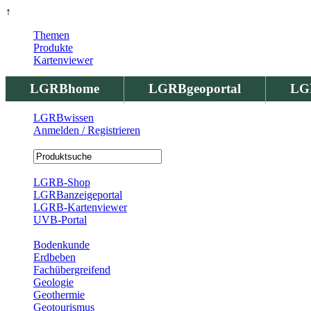
↑
Themen
Produkte
Kartenviewer
LGRBhome
LGRBgeoportal
LG
LGRBwissen
Anmelden / Registrieren
Registrierung
LGRB-Shop
LGRBanzeigeportal
LGRB-Kartenviewer
UVB-Portal
Produkte
Bodenkunde
Erdbeben
Fachübergreifend
Geologie
Geothermie
Geotourismus