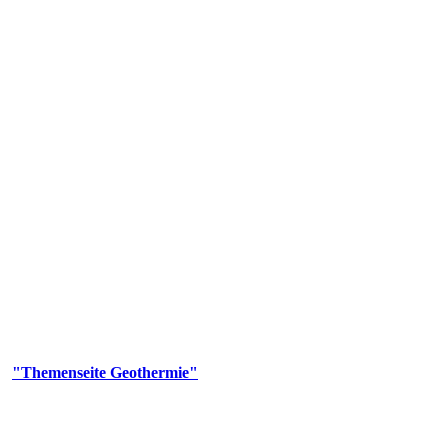
 Genehmigungs- und Beratungsbehörde tätig und liefert wichtige, ge
n Erdwärmesonden und Wärmepumpen, die derzeitigen Geothermiekonzes
er
"Themenseite Geothermie"
im
LGRBgeoportal
.
n