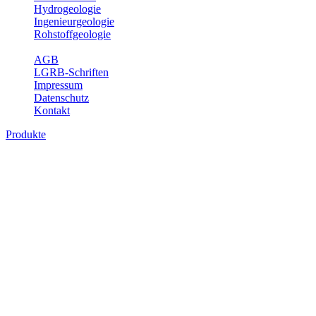
Hydrogeologie
Ingenieurgeologie
Rohstoffgeologie
Service
AGB
LGRB-Schriften
Impressum
Datenschutz
Kontakt
Produkte
Produkte des Themenbereichs Geothermie
Im Rahmen der Nutzung der Geothermie (Erdwärme) ist das LGRB als
Fachbereichs Geothermie sind beispielsweise die aktuell gemeldete
unterschiedlichen Tiefen.
Bitte wählen Sie ein Produkt im gewünschten Format aus.
Digitale Produkte, die direkt downloadbar sind, finden Sie auf d
Geothermische Übersichtskarte