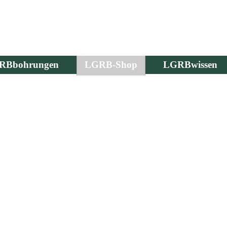
RBbohrungen
LGRB-Shop
LGRBwissen