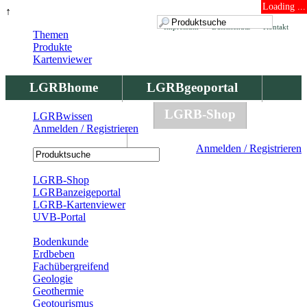
Loading ...
↑
Impressum
Datenschutz
Kontakt
Themen
Produkte
Kartenviewer
LGRBhome
LGRBgeoportal
LGRBbohrungen
LGRB-Shop
LGRBwissen
Anmelden / Registrieren
LGRBwissen
Anmelden / Registrieren
Registrierung
LGRB-Shop
LGRBanzeigeportal
LGRB-Kartenviewer
UVB-Portal
Produkte
Bodenkunde
Erdbeben
Fachübergreifend
Geologie
Geothermie
Geotourismus