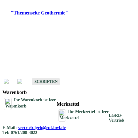
Digitale Produkte, die direkt downloadbar sind, finden Sie auf
der
"Themenseite Geothermie"
im
LGRBgeoportal
.
Geothermische
Übersichtskarten
Schriften
Schriften des Fachbereichs Geothermie
SCHRIFTEN
Warenkorb
Ihr Warenkorb ist leer.
Merkzettel
Ihr Merkzettel ist leer
LGRB-
Vertrieb
E-Mail:
vertrieb-lgrb@rpf.bwl.de
Tel: 0761/208-3022