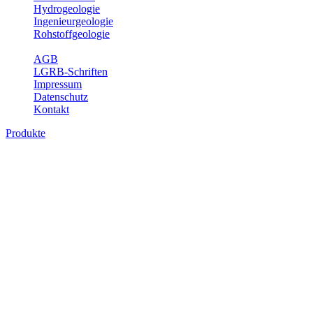
Hydrogeologie
Ingenieurgeologie
Rohstoffgeologie
Service
AGB
LGRB-Schriften
Impressum
Datenschutz
Kontakt
Produkte
Produkte des Themenbereichs
Geothermie
Im Rahmen der Nutzung der Geothermie (Erdwärme) ist das LGRB
als Genehmigungs- und Beratungsbehörde tätig und liefert wichtige,
geowissenschaftliche Grundlageninformationen. Themen des
Fachbereichs Geothermie sind beispielsweise die aktuell gemeldeten
Erdwärmesonden und Wärmepumpen, die derzeitigen
Geothermiekonzessionen sowie Übersichtsdarstellungen der
Temparaturverteilung in unterschiedlichen Tiefen.
Bitte wählen Sie ein Produkt im gewünschten Format aus.