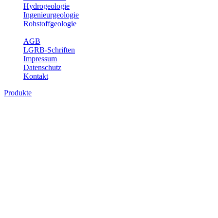
Hydrogeologie
Ingenieurgeologie
Rohstoffgeologie
Service
AGB
LGRB-Schriften
Impressum
Datenschutz
Kontakt
Produkte
Produkte des Themenbereichs Geothermie
Im Rahmen der Nutzung der Geothermie (Erdwärme) ist das LGRB als
Fachbereichs Geothermie sind beispielsweise die aktuell gemeldete
unterschiedlichen Tiefen.
Bitte wählen Sie ein Produkt im gewünschten Format aus.
Digitale Produkte, die direkt downloadbar sind, finden Sie auf d
Geothermische Übersichtskarte