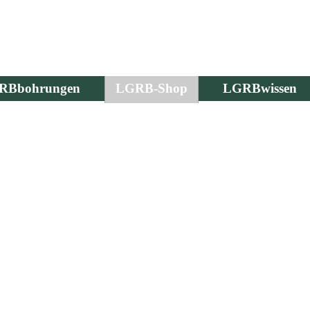
RBbohrungen
LGRB-Shop
LGRBwissen