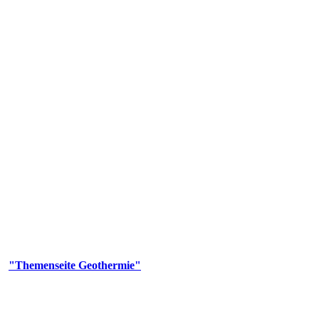
 Genehmigungs- und Beratungsbehörde tätig und liefert wichtige, ge
n Erdwärmesonden und Wärmepumpen, die derzeitigen Geothermiekonzes
er
"Themenseite Geothermie"
im
LGRBgeoportal
.
n