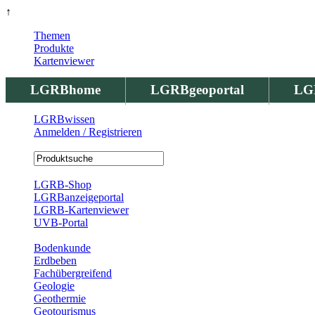
↑
Themen
Produkte
Kartenviewer
LGRBhome
LGRBgeoportal
LG
LGRBwissen
Anmelden / Registrieren
Registrierung
LGRB-Shop
LGRBanzeigeportal
LGRB-Kartenviewer
UVB-Portal
Produkte
Bodenkunde
Erdbeben
Fachübergreifend
Geologie
Geothermie
Geotourismus