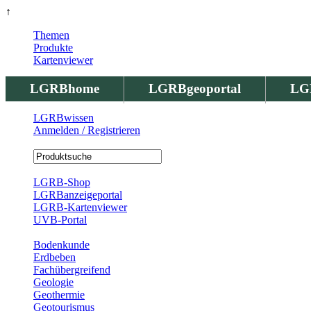
↑
Themen
Produkte
Kartenviewer
LGRBhome
LGRBgeoportal
LG
LGRBwissen
Anmelden / Registrieren
Registrierung
LGRB-Shop
LGRBanzeigeportal
LGRB-Kartenviewer
UVB-Portal
Produkte
Bodenkunde
Erdbeben
Fachübergreifend
Geologie
Geothermie
Geotourismus