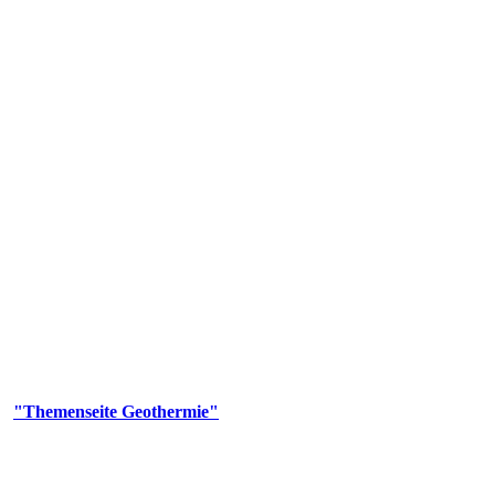
 Genehmigungs- und Beratungsbehörde tätig und liefert wichtige, ge
n Erdwärmesonden und Wärmepumpen, die derzeitigen Geothermiekonzes
er
"Themenseite Geothermie"
im
LGRBgeoportal
.
n