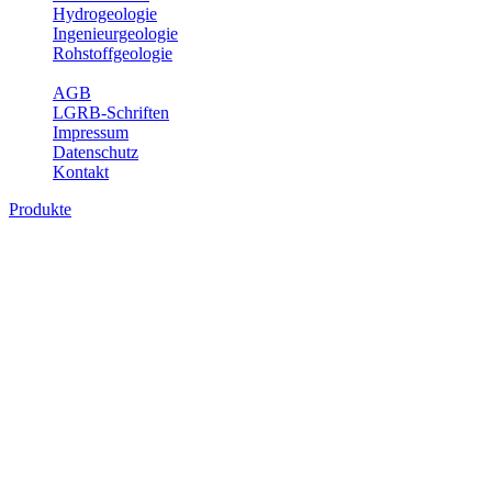
Hydrogeologie
Ingenieurgeologie
Rohstoffgeologie
Service
AGB
LGRB-Schriften
Impressum
Datenschutz
Kontakt
Produkte
Produkte des Themenbereichs Geothermie
Im Rahmen der Nutzung der Geothermie (Erdwärme) ist das LGRB als
Fachbereichs Geothermie sind beispielsweise die aktuell gemeldete
unterschiedlichen Tiefen.
Bitte wählen Sie ein Produkt im gewünschten Format aus.
Digitale Produkte, die direkt downloadbar sind, finden Sie auf d
Geothermische Übersichtskarte