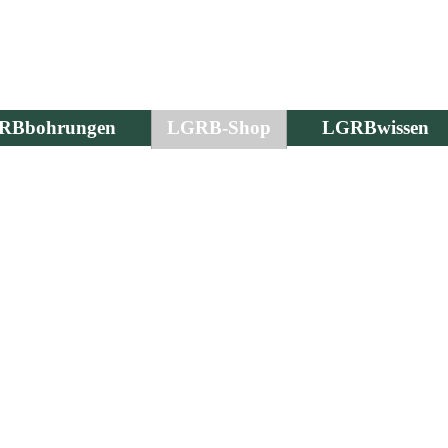
RBbohrungen
LGRB-Shop
LGRBwissen