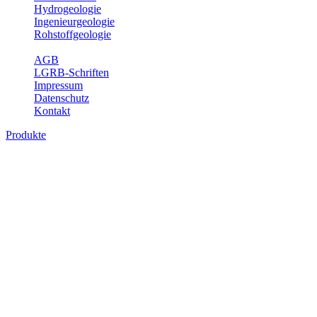
Hydrogeologie
Ingenieurgeologie
Rohstoffgeologie
Service
AGB
LGRB-Schriften
Impressum
Datenschutz
Kontakt
Produkte
Produkte des Themenbereichs
Geothermie
Im Rahmen der Nutzung der Geothermie (Erdwärme) ist das LGRB
als Genehmigungs- und Beratungsbehörde tätig und liefert wichtige,
geowissenschaftliche Grundlageninformationen. Themen des
Fachbereichs Geothermie sind beispielsweise die aktuell gemeldeten
Erdwärmesonden und Wärmepumpen, die derzeitigen
Geothermiekonzessionen sowie Übersichtsdarstellungen der
Temparaturverteilung in unterschiedlichen Tiefen.
Bitte wählen Sie ein Produkt im gewünschten Format aus.