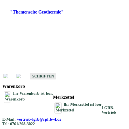
Digitale Produkte, die direkt downloadbar sind, finden Sie auf
der
"Themenseite Geothermie"
im
LGRBgeoportal
.
Geothermische
Übersichtskarten
Schriften
Schriften des Fachbereichs Geothermie
SCHRIFTEN
Warenkorb
Ihr Warenkorb ist leer.
Merkzettel
Ihr Merkzettel ist leer
LGRB-
Vertrieb
E-Mail:
vertrieb-lgrb@rpf.bwl.de
Tel: 0761/208-3022