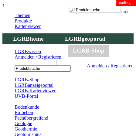
Loading ...
↑
Impressum
Datenschutz
Kontakt
Themen
Produkte
Kartenviewer
LGRBhome
LGRBgeoportal
LGRBbohrungen
LGRB-Shop
LGRBwissen
Anmelden / Registrieren
LGRBwissen
Anmelden / Registrieren
Registrierung
LGRB-Shop
LGRBanzeigeportal
LGRB-Kartenviewer
UVB-Portal
Produkte
Bodenkunde
Erdbeben
Fachübergreifend
Geologie
Geothermie
Geotourismus