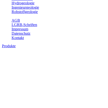
Hydrogeologie
Ingenieurgeologie
Rohstoffgeologie
Service
AGB
LGRB-Schriften
Impressum
Datenschutz
Kontakt
Produkte
Produkte des Themenbereichs Geothermie
Im Rahmen der Nutzung der Geothermie (Erdwärme) ist das LGRB als
Fachbereichs Geothermie sind beispielsweise die aktuell gemeldete
unterschiedlichen Tiefen.
Bitte wählen Sie ein Produkt im gewünschten Format aus.
Digitale Produkte, die direkt downloadbar sind, finden Sie auf d
Geothermische Übersichtskarte