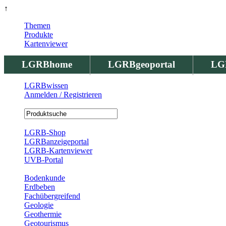
↑
Themen
Produkte
Kartenviewer
LGRBhome
LGRBgeoportal
LG
LGRBwissen
Anmelden / Registrieren
Registrierung
LGRB-Shop
LGRBanzeigeportal
LGRB-Kartenviewer
UVB-Portal
Produkte
Bodenkunde
Erdbeben
Fachübergreifend
Geologie
Geothermie
Geotourismus