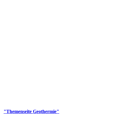
 Genehmigungs- und Beratungsbehörde tätig und liefert wichtige, ge
n Erdwärmesonden und Wärmepumpen, die derzeitigen Geothermiekonzes
er
"Themenseite Geothermie"
im
LGRBgeoportal
.
n