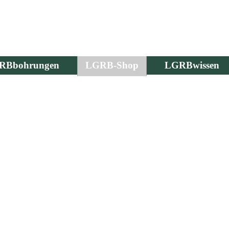
RBbohrungen
LGRB-Shop
LGRBwissen