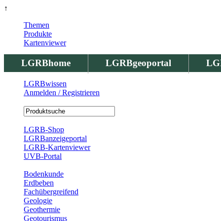
↑
Themen
Produkte
Kartenviewer
LGRBhome
LGRBgeoportal
LG
LGRBwissen
Anmelden / Registrieren
Registrierung
LGRB-Shop
LGRBanzeigeportal
LGRB-Kartenviewer
UVB-Portal
Produkte
Bodenkunde
Erdbeben
Fachübergreifend
Geologie
Geothermie
Geotourismus