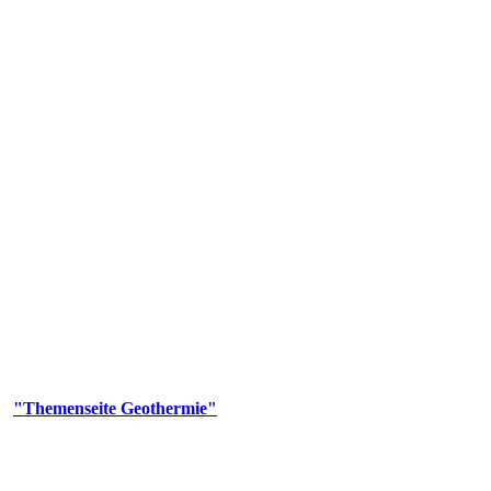
 Genehmigungs- und Beratungsbehörde tätig und liefert wichtige, ge
n Erdwärmesonden und Wärmepumpen, die derzeitigen Geothermiekonzes
er
"Themenseite Geothermie"
im
LGRBgeoportal
.
n