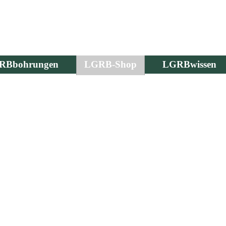
RBbohrungen
LGRB-Shop
LGRBwissen