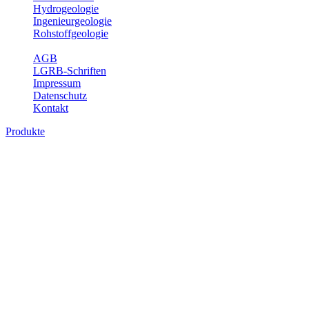
Hydrogeologie
Ingenieurgeologie
Rohstoffgeologie
Service
AGB
LGRB-Schriften
Impressum
Datenschutz
Kontakt
Produkte
Produkte des Themenbereichs Geothermie
Im Rahmen der Nutzung der Geothermie (Erdwärme) ist das LGRB als
Fachbereichs Geothermie sind beispielsweise die aktuell gemeldete
unterschiedlichen Tiefen.
Bitte wählen Sie ein Produkt im gewünschten Format aus.
Digitale Produkte, die direkt downloadbar sind, finden Sie auf d
Geothermische Übersichtskarte