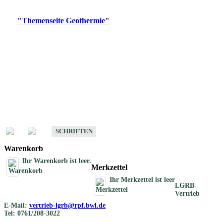
Digitale Produkte, die direkt downloadbar sind, finden Sie auf
der
"Themenseite Geothermie"
im
LGRBgeoportal
.
Geothermische
Übersichtskarten
Schriften
Schriften des Fachbereichs Geothermie
SCHRIFTEN
Warenkorb
Ihr Warenkorb ist leer.
Merkzettel
Ihr Merkzettel ist leer
LGRB-
Vertrieb
E-Mail:
vertrieb-lgrb@rpf.bwl.de
Tel: 0761/208-3022