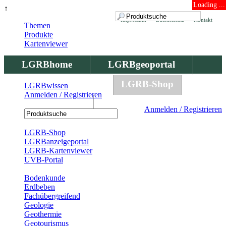
Loading ...
↑
Impressum
Datenschutz
Kontakt
Themen
Produkte
Kartenviewer
LGRBhome
LGRBgeoportal
LGRBbohrungen
LGRB-Shop
LGRBwissen
Anmelden / Registrieren
LGRBwissen
Anmelden / Registrieren
Registrierung
LGRB-Shop
LGRBanzeigeportal
LGRB-Kartenviewer
UVB-Portal
Produkte
Bodenkunde
Erdbeben
Fachübergreifend
Geologie
Geothermie
Geotourismus