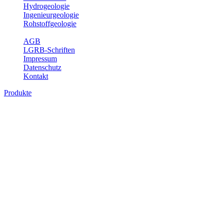
Hydrogeologie
Ingenieurgeologie
Rohstoffgeologie
Service
AGB
LGRB-Schriften
Impressum
Datenschutz
Kontakt
Produkte
Produkte des Themenbereichs
Geothermie
Im Rahmen der Nutzung der Geothermie (Erdwärme) ist das LGRB
als Genehmigungs- und Beratungsbehörde tätig und liefert wichtige,
geowissenschaftliche Grundlageninformationen. Themen des
Fachbereichs Geothermie sind beispielsweise die aktuell gemeldeten
Erdwärmesonden und Wärmepumpen, die derzeitigen
Geothermiekonzessionen sowie Übersichtsdarstellungen der
Temparaturverteilung in unterschiedlichen Tiefen.
Bitte wählen Sie ein Produkt im gewünschten Format aus.