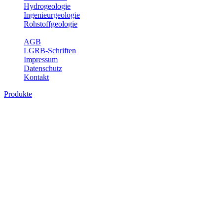
Hydrogeologie
Ingenieurgeologie
Rohstoffgeologie
Service
AGB
LGRB-Schriften
Impressum
Datenschutz
Kontakt
Produkte
Produkte des Themenbereichs
Geothermie
Im Rahmen der Nutzung der Geothermie (Erdwärme) ist das LGRB
als Genehmigungs- und Beratungsbehörde tätig und liefert wichtige,
geowissenschaftliche Grundlageninformationen. Themen des
Fachbereichs Geothermie sind beispielsweise die aktuell gemeldeten
Erdwärmesonden und Wärmepumpen, die derzeitigen
Geothermiekonzessionen sowie Übersichtsdarstellungen der
Temparaturverteilung in unterschiedlichen Tiefen.
Bitte wählen Sie ein Produkt im gewünschten Format aus.