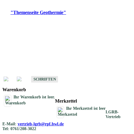
Digitale Produkte, die direkt downloadbar sind, finden Sie auf
der
"Themenseite Geothermie"
im
LGRBgeoportal
.
Geothermische
Übersichtskarten
Schriften
Schriften des Fachbereichs Geothermie
SCHRIFTEN
Warenkorb
Ihr Warenkorb ist leer.
Merkzettel
Ihr Merkzettel ist leer
LGRB-
Vertrieb
E-Mail:
vertrieb-lgrb@rpf.bwl.de
Tel: 0761/208-3022