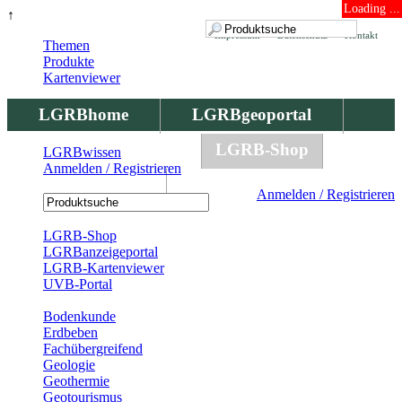
Loading ...
↑
Impressum
Datenschutz
Kontakt
Themen
Produkte
Kartenviewer
LGRBhome
LGRBgeoportal
LGRBbohrungen
LGRB-Shop
LGRBwissen
Anmelden / Registrieren
LGRBwissen
Anmelden / Registrieren
Registrierung
LGRB-Shop
LGRBanzeigeportal
LGRB-Kartenviewer
UVB-Portal
Produkte
Bodenkunde
Erdbeben
Fachübergreifend
Geologie
Geothermie
Geotourismus