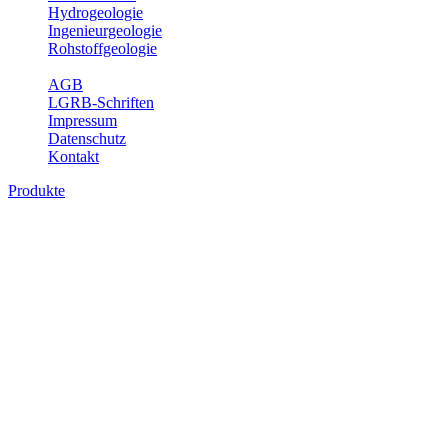
Hydrogeologie
Ingenieurgeologie
Rohstoffgeologie
Service
AGB
LGRB-Schriften
Impressum
Datenschutz
Kontakt
Produkte
Produkte des Themenbereichs
Geothermie
Im Rahmen der Nutzung der Geothermie (Erdwärme) ist das LGRB
als Genehmigungs- und Beratungsbehörde tätig und liefert wichtige,
geowissenschaftliche Grundlageninformationen. Themen des
Fachbereichs Geothermie sind beispielsweise die aktuell gemeldeten
Erdwärmesonden und Wärmepumpen, die derzeitigen
Geothermiekonzessionen sowie Übersichtsdarstellungen der
Temparaturverteilung in unterschiedlichen Tiefen.
Bitte wählen Sie ein Produkt im gewünschten Format aus.