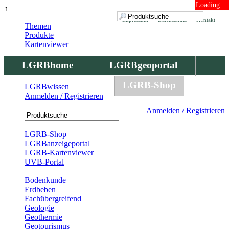
Loading ...
↑
Impressum
Datenschutz
Kontakt
Themen
Produkte
Kartenviewer
LGRBhome
LGRBgeoportal
LGRBbohrungen
LGRB-Shop
LGRBwissen
Anmelden / Registrieren
LGRBwissen
Anmelden / Registrieren
Registrierung
LGRB-Shop
LGRBanzeigeportal
LGRB-Kartenviewer
UVB-Portal
Produkte
Bodenkunde
Erdbeben
Fachübergreifend
Geologie
Geothermie
Geotourismus