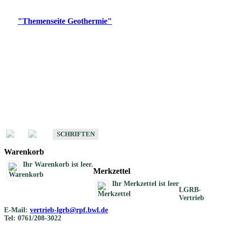
Digitale Produkte, die direkt downloadbar sind, finden Sie auf
der
"Themenseite Geothermie"
im
LGRBgeoportal
.
Geothermische
Übersichtskarten
Schriften
Schriften des Fachbereichs Geothermie
SCHRIFTEN
Warenkorb
Ihr Warenkorb ist leer.
Merkzettel
Ihr Merkzettel ist leer
LGRB-
Vertrieb
E-Mail:
vertrieb-lgrb@rpf.bwl.de
Tel: 0761/208-3022