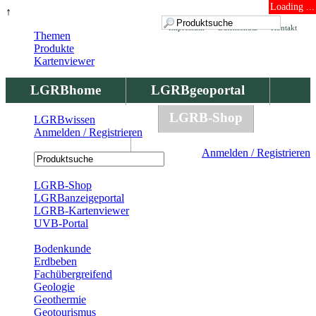
Loading ...
↑
Impressum
Datenschutz
Kontakt
Themen
Produkte
Kartenviewer
LGRBhome
LGRBgeoportal
LGRBbohrungen
LGRB-Shop
LGRBwissen
Anmelden / Registrieren
LGRBwissen
Anmelden / Registrieren
Registrierung
LGRB-Shop
LGRBanzeigeportal
LGRB-Kartenviewer
UVB-Portal
Produkte
Bodenkunde
Erdbeben
Fachübergreifend
Geologie
Geothermie
Geotourismus