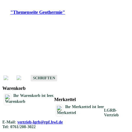
Digitale Produkte, die direkt downloadbar sind, finden Sie auf
der
"Themenseite Geothermie"
im
LGRBgeoportal
.
Geothermische
Übersichtskarten
Schriften
Schriften des Fachbereichs Geothermie
SCHRIFTEN
Warenkorb
Ihr Warenkorb ist leer.
Merkzettel
Ihr Merkzettel ist leer
LGRB-
Vertrieb
E-Mail:
vertrieb-lgrb@rpf.bwl.de
Tel: 0761/208-3022