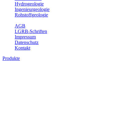
Hydrogeologie
Ingenieurgeologie
Rohstoffgeologie
Service
AGB
LGRB-Schriften
Impressum
Datenschutz
Kontakt
Produkte
Produkte des Themenbereichs
Geothermie
Im Rahmen der Nutzung der Geothermie (Erdwärme) ist das LGRB
als Genehmigungs- und Beratungsbehörde tätig und liefert wichtige,
geowissenschaftliche Grundlageninformationen. Themen des
Fachbereichs Geothermie sind beispielsweise die aktuell gemeldeten
Erdwärmesonden und Wärmepumpen, die derzeitigen
Geothermiekonzessionen sowie Übersichtsdarstellungen der
Temparaturverteilung in unterschiedlichen Tiefen.
Bitte wählen Sie ein Produkt im gewünschten Format aus.