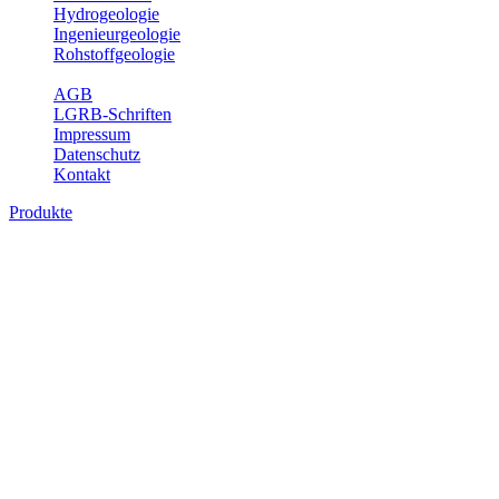
Hydrogeologie
Ingenieurgeologie
Rohstoffgeologie
Service
AGB
LGRB-Schriften
Impressum
Datenschutz
Kontakt
Produkte
Produkte des Themenbereichs
Geothermie
Im Rahmen der Nutzung der Geothermie (Erdwärme) ist das LGRB
als Genehmigungs- und Beratungsbehörde tätig und liefert wichtige,
geowissenschaftliche Grundlageninformationen. Themen des
Fachbereichs Geothermie sind beispielsweise die aktuell gemeldeten
Erdwärmesonden und Wärmepumpen, die derzeitigen
Geothermiekonzessionen sowie Übersichtsdarstellungen der
Temparaturverteilung in unterschiedlichen Tiefen.
Bitte wählen Sie ein Produkt im gewünschten Format aus.