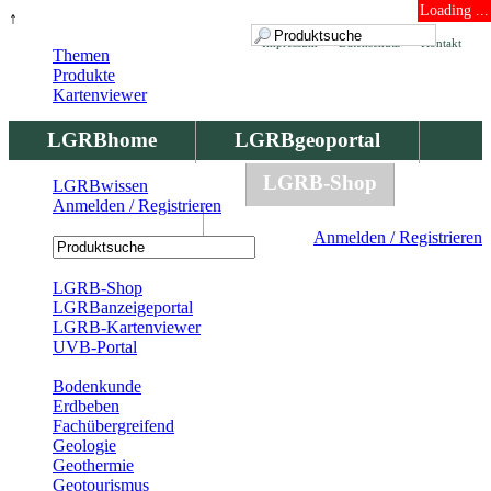
Loading ...
↑
Impressum
Datenschutz
Kontakt
Themen
Produkte
Kartenviewer
LGRBhome
LGRBgeoportal
LGRBbohrungen
LGRB-Shop
LGRBwissen
Anmelden / Registrieren
LGRBwissen
Anmelden / Registrieren
Registrierung
LGRB-Shop
LGRBanzeigeportal
LGRB-Kartenviewer
UVB-Portal
Produkte
Bodenkunde
Erdbeben
Fachübergreifend
Geologie
Geothermie
Geotourismus