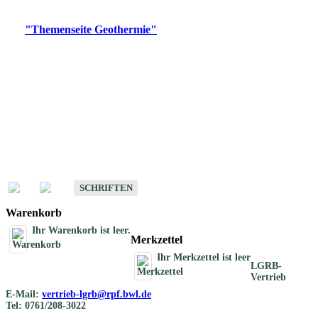
Digitale Produkte, die direkt downloadbar sind, finden Sie auf
der
"Themenseite Geothermie"
im
LGRBgeoportal
.
Geothermische
Übersichtskarten
Schriften
Schriften des Fachbereichs Geothermie
SCHRIFTEN
Warenkorb
Ihr Warenkorb ist leer.
Merkzettel
Ihr Merkzettel ist leer
LGRB-
Vertrieb
E-Mail:
vertrieb-lgrb@rpf.bwl.de
Tel: 0761/208-3022