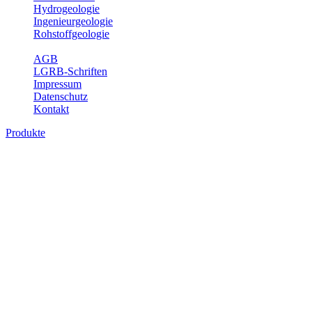
Hydrogeologie
Ingenieurgeologie
Rohstoffgeologie
Service
AGB
LGRB-Schriften
Impressum
Datenschutz
Kontakt
Produkte
Produkte des Themenbereichs
Geothermie
Im Rahmen der Nutzung der Geothermie (Erdwärme) ist das LGRB
als Genehmigungs- und Beratungsbehörde tätig und liefert wichtige,
geowissenschaftliche Grundlageninformationen. Themen des
Fachbereichs Geothermie sind beispielsweise die aktuell gemeldeten
Erdwärmesonden und Wärmepumpen, die derzeitigen
Geothermiekonzessionen sowie Übersichtsdarstellungen der
Temparaturverteilung in unterschiedlichen Tiefen.
Bitte wählen Sie ein Produkt im gewünschten Format aus.