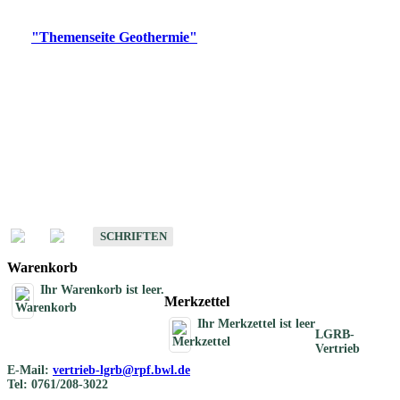
Digitale Produkte, die direkt downloadbar sind, finden Sie auf
der
"Themenseite Geothermie"
im
LGRBgeoportal
.
Geothermische
Übersichtskarten
Schriften
Schriften des Fachbereichs Geothermie
SCHRIFTEN
Warenkorb
Ihr Warenkorb ist leer.
Merkzettel
Ihr Merkzettel ist leer
LGRB-
Vertrieb
E-Mail:
vertrieb-lgrb@rpf.bwl.de
Tel: 0761/208-3022