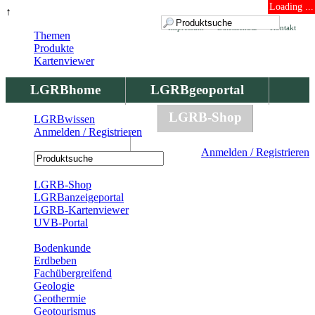
Loading ...
↑
Impressum
Datenschutz
Kontakt
Themen
Produkte
Kartenviewer
LGRBhome
LGRBgeoportal
LGRBbohrungen
LGRB-Shop
LGRBwissen
Anmelden / Registrieren
LGRBwissen
Anmelden / Registrieren
Registrierung
LGRB-Shop
LGRBanzeigeportal
LGRB-Kartenviewer
UVB-Portal
Produkte
Bodenkunde
Erdbeben
Fachübergreifend
Geologie
Geothermie
Geotourismus