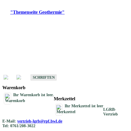
Digitale Produkte, die direkt downloadbar sind, finden Sie auf
der
"Themenseite Geothermie"
im
LGRBgeoportal
.
Geothermische
Übersichtskarten
Schriften
Schriften des Fachbereichs Geothermie
SCHRIFTEN
Warenkorb
Ihr Warenkorb ist leer.
Merkzettel
Ihr Merkzettel ist leer
LGRB-
Vertrieb
E-Mail:
vertrieb-lgrb@rpf.bwl.de
Tel: 0761/208-3022