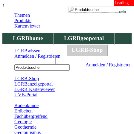
Loading ...
↑
Impressum
Datenschutz
Kontakt
Themen
Produkte
Kartenviewer
LGRBhome
LGRBgeoportal
LGRBbohrungen
LGRB-Shop
LGRBwissen
Anmelden / Registrieren
LGRBwissen
Anmelden / Registrieren
Registrierung
LGRB-Shop
LGRBanzeigeportal
LGRB-Kartenviewer
UVB-Portal
Produkte
Bodenkunde
Erdbeben
Fachübergreifend
Geologie
Geothermie
Geotourismus