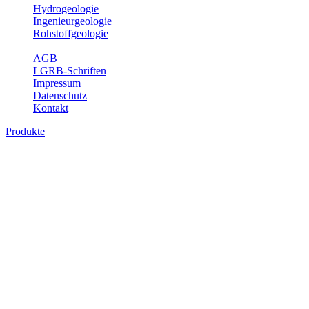
Hydrogeologie
Ingenieurgeologie
Rohstoffgeologie
Service
AGB
LGRB-Schriften
Impressum
Datenschutz
Kontakt
Produkte
Produkte des Themenbereichs
Geothermie
Im Rahmen der Nutzung der Geothermie (Erdwärme) ist das LGRB
als Genehmigungs- und Beratungsbehörde tätig und liefert wichtige,
geowissenschaftliche Grundlageninformationen. Themen des
Fachbereichs Geothermie sind beispielsweise die aktuell gemeldeten
Erdwärmesonden und Wärmepumpen, die derzeitigen
Geothermiekonzessionen sowie Übersichtsdarstellungen der
Temparaturverteilung in unterschiedlichen Tiefen.
Bitte wählen Sie ein Produkt im gewünschten Format aus.