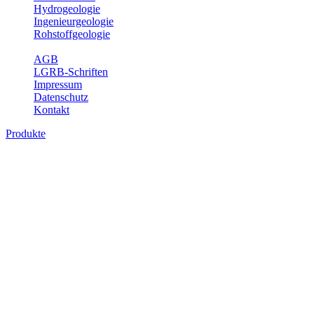
Hydrogeologie
Ingenieurgeologie
Rohstoffgeologie
Service
AGB
LGRB-Schriften
Impressum
Datenschutz
Kontakt
Produkte
Produkte des Themenbereichs
Geothermie
Im Rahmen der Nutzung der Geothermie (Erdwärme) ist das LGRB
als Genehmigungs- und Beratungsbehörde tätig und liefert wichtige,
geowissenschaftliche Grundlageninformationen. Themen des
Fachbereichs Geothermie sind beispielsweise die aktuell gemeldeten
Erdwärmesonden und Wärmepumpen, die derzeitigen
Geothermiekonzessionen sowie Übersichtsdarstellungen der
Temparaturverteilung in unterschiedlichen Tiefen.
Bitte wählen Sie ein Produkt im gewünschten Format aus.