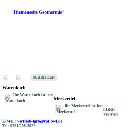
Digitale Produkte, die direkt downloadbar sind, finden Sie auf
der
"Themenseite Geothermie"
im
LGRBgeoportal
.
Geothermische
Übersichtskarten
Schriften
Schriften des Fachbereichs Geothermie
SCHRIFTEN
Warenkorb
Ihr Warenkorb ist leer.
Merkzettel
Ihr Merkzettel ist leer
LGRB-
Vertrieb
E-Mail:
vertrieb-lgrb@rpf.bwl.de
Tel: 0761/208-3022