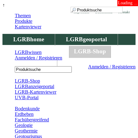
Loading ...
↑
Impressum
Datenschutz
Kontakt
Themen
Produkte
Kartenviewer
LGRBhome
LGRBgeoportal
LGRBbohrungen
LGRB-Shop
LGRBwissen
Anmelden / Registrieren
LGRBwissen
Anmelden / Registrieren
Registrierung
LGRB-Shop
LGRBanzeigeportal
LGRB-Kartenviewer
UVB-Portal
Produkte
Bodenkunde
Erdbeben
Fachübergreifend
Geologie
Geothermie
Geotourismus