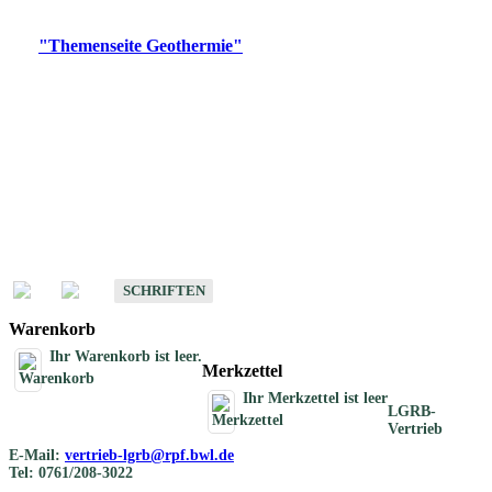
Digitale Produkte, die direkt downloadbar sind, finden Sie auf
der
"Themenseite Geothermie"
im
LGRBgeoportal
.
Geothermische
Übersichtskarten
Schriften
Schriften des Fachbereichs Geothermie
SCHRIFTEN
Warenkorb
Ihr Warenkorb ist leer.
Merkzettel
Ihr Merkzettel ist leer
LGRB-
Vertrieb
E-Mail:
vertrieb-lgrb@rpf.bwl.de
Tel: 0761/208-3022