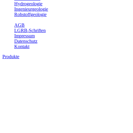
Hydrogeologie
Ingenieurgeologie
Rohstoffgeologie
Service
AGB
LGRB-Schriften
Impressum
Datenschutz
Kontakt
Produkte
Produkte des Themenbereichs
Geothermie
Im Rahmen der Nutzung der Geothermie (Erdwärme) ist das LGRB
als Genehmigungs- und Beratungsbehörde tätig und liefert wichtige,
geowissenschaftliche Grundlageninformationen. Themen des
Fachbereichs Geothermie sind beispielsweise die aktuell gemeldeten
Erdwärmesonden und Wärmepumpen, die derzeitigen
Geothermiekonzessionen sowie Übersichtsdarstellungen der
Temparaturverteilung in unterschiedlichen Tiefen.
Bitte wählen Sie ein Produkt im gewünschten Format aus.