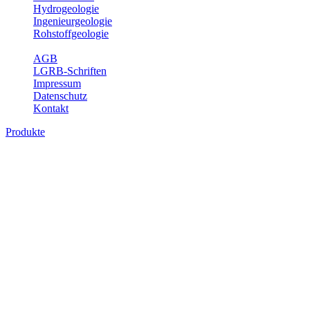
Hydrogeologie
Ingenieurgeologie
Rohstoffgeologie
Service
AGB
LGRB-Schriften
Impressum
Datenschutz
Kontakt
Produkte
Produkte des Themenbereichs
Geothermie
Im Rahmen der Nutzung der Geothermie (Erdwärme) ist das LGRB
als Genehmigungs- und Beratungsbehörde tätig und liefert wichtige,
geowissenschaftliche Grundlageninformationen. Themen des
Fachbereichs Geothermie sind beispielsweise die aktuell gemeldeten
Erdwärmesonden und Wärmepumpen, die derzeitigen
Geothermiekonzessionen sowie Übersichtsdarstellungen der
Temparaturverteilung in unterschiedlichen Tiefen.
Bitte wählen Sie ein Produkt im gewünschten Format aus.