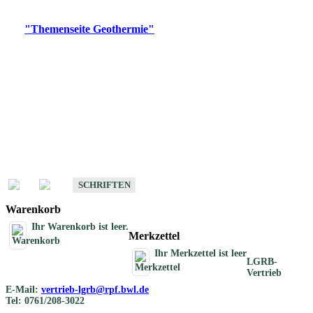
Digitale Produkte, die direkt downloadbar sind, finden Sie auf
der
"Themenseite Geothermie"
im
LGRBgeoportal
.
Geothermische
Übersichtskarten
Schriften
Schriften des Fachbereichs Geothermie
SCHRIFTEN
Warenkorb
Ihr Warenkorb ist leer.
Merkzettel
Ihr Merkzettel ist leer
LGRB-
Vertrieb
E-Mail:
vertrieb-lgrb@rpf.bwl.de
Tel: 0761/208-3022