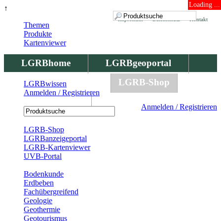
Loading ...
↑
Impressum
Datenschutz
Kontakt
Themen
Produkte
Kartenviewer
LGRBhome
LGRBgeoportal
LGRBbohrungen
LGRB-Shop
LGRBwissen
Anmelden / Registrieren
LGRBwissen
Anmelden / Registrieren
Registrierung
LGRB-Shop
LGRBanzeigeportal
LGRB-Kartenviewer
UVB-Portal
Produkte
Bodenkunde
Erdbeben
Fachübergreifend
Geologie
Geothermie
Geotourismus