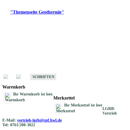
Digitale Produkte, die direkt downloadbar sind, finden Sie auf
der
"Themenseite Geothermie"
im
LGRBgeoportal
.
Geothermische
Übersichtskarten
Schriften
Schriften des Fachbereichs Geothermie
SCHRIFTEN
Warenkorb
Ihr Warenkorb ist leer.
Merkzettel
Ihr Merkzettel ist leer
LGRB-
Vertrieb
E-Mail:
vertrieb-lgrb@rpf.bwl.de
Tel: 0761/208-3022