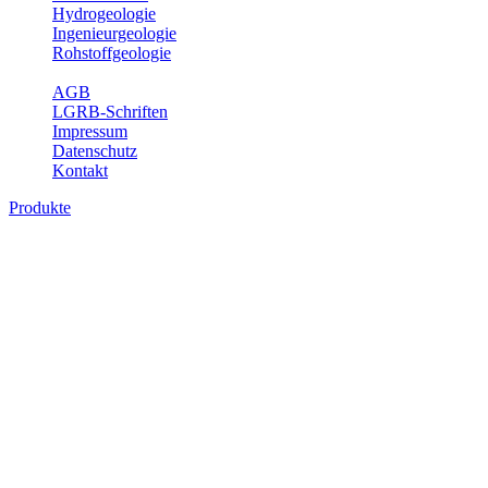
Hydrogeologie
Ingenieurgeologie
Rohstoffgeologie
Service
AGB
LGRB-Schriften
Impressum
Datenschutz
Kontakt
Produkte
Produkte des Themenbereichs
Geothermie
Im Rahmen der Nutzung der Geothermie (Erdwärme) ist das LGRB
als Genehmigungs- und Beratungsbehörde tätig und liefert wichtige,
geowissenschaftliche Grundlageninformationen. Themen des
Fachbereichs Geothermie sind beispielsweise die aktuell gemeldeten
Erdwärmesonden und Wärmepumpen, die derzeitigen
Geothermiekonzessionen sowie Übersichtsdarstellungen der
Temparaturverteilung in unterschiedlichen Tiefen.
Bitte wählen Sie ein Produkt im gewünschten Format aus.