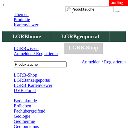
Loading ...
↑
Impressum
Datenschutz
Kontakt
Themen
Produkte
Kartenviewer
LGRBhome
LGRBgeoportal
LGRBbohrungen
LGRB-Shop
LGRBwissen
Anmelden / Registrieren
LGRBwissen
Anmelden / Registrieren
Registrierung
LGRB-Shop
LGRBanzeigeportal
LGRB-Kartenviewer
UVB-Portal
Produkte
Bodenkunde
Erdbeben
Fachübergreifend
Geologie
Geothermie
Geotourismus