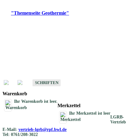
Digitale Produkte, die direkt downloadbar sind, finden Sie auf
der
"Themenseite Geothermie"
im
LGRBgeoportal
.
Geothermische
Übersichtskarten
Schriften
Schriften des Fachbereichs Geothermie
SCHRIFTEN
Warenkorb
Ihr Warenkorb ist leer.
Merkzettel
Ihr Merkzettel ist leer
LGRB-
Vertrieb
E-Mail:
vertrieb-lgrb@rpf.bwl.de
Tel: 0761/208-3022