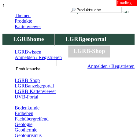
Loading ...
↑
Impressum
Datenschutz
Kontakt
Themen
Produkte
Kartenviewer
LGRBhome
LGRBgeoportal
LGRBbohrungen
LGRB-Shop
LGRBwissen
Anmelden / Registrieren
LGRBwissen
Anmelden / Registrieren
Registrierung
LGRB-Shop
LGRBanzeigeportal
LGRB-Kartenviewer
UVB-Portal
Produkte
Bodenkunde
Erdbeben
Fachübergreifend
Geologie
Geothermie
Geotourismus