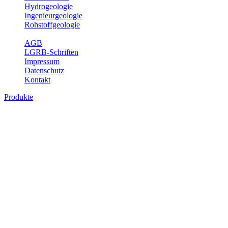
Hydrogeologie
Ingenieurgeologie
Rohstoffgeologie
Service
AGB
LGRB-Schriften
Impressum
Datenschutz
Kontakt
Produkte
Produkte des Themenbereichs
Geothermie
Im Rahmen der Nutzung der Geothermie (Erdwärme) ist das LGRB
als Genehmigungs- und Beratungsbehörde tätig und liefert wichtige,
geowissenschaftliche Grundlageninformationen. Themen des
Fachbereichs Geothermie sind beispielsweise die aktuell gemeldeten
Erdwärmesonden und Wärmepumpen, die derzeitigen
Geothermiekonzessionen sowie Übersichtsdarstellungen der
Temparaturverteilung in unterschiedlichen Tiefen.
Bitte wählen Sie ein Produkt im gewünschten Format aus.