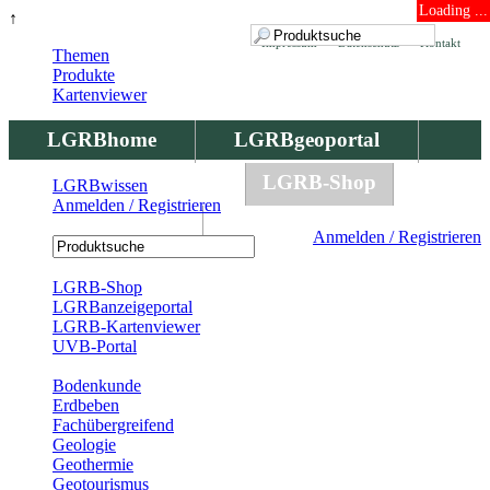
Loading ...
↑
Impressum
Datenschutz
Kontakt
Themen
Produkte
Kartenviewer
LGRBhome
LGRBgeoportal
LGRBbohrungen
LGRB-Shop
LGRBwissen
Anmelden / Registrieren
LGRBwissen
Anmelden / Registrieren
Registrierung
LGRB-Shop
LGRBanzeigeportal
LGRB-Kartenviewer
UVB-Portal
Produkte
Bodenkunde
Erdbeben
Fachübergreifend
Geologie
Geothermie
Geotourismus