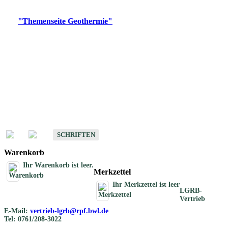
Digitale Produkte, die direkt downloadbar sind, finden Sie auf
der
"Themenseite Geothermie"
im
LGRBgeoportal
.
Geothermische
Übersichtskarten
Schriften
Schriften des Fachbereichs Geothermie
SCHRIFTEN
Warenkorb
Ihr Warenkorb ist leer.
Merkzettel
Ihr Merkzettel ist leer
LGRB-
Vertrieb
E-Mail:
vertrieb-lgrb@rpf.bwl.de
Tel: 0761/208-3022