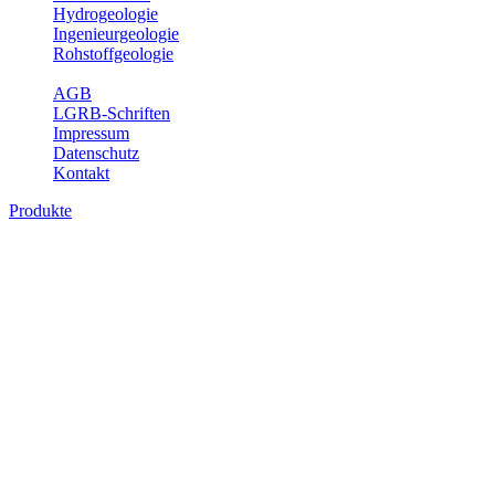
Hydrogeologie
Ingenieurgeologie
Rohstoffgeologie
Service
AGB
LGRB-Schriften
Impressum
Datenschutz
Kontakt
Produkte
Produkte des Themenbereichs
Geothermie
Im Rahmen der Nutzung der Geothermie (Erdwärme) ist das LGRB
als Genehmigungs- und Beratungsbehörde tätig und liefert wichtige,
geowissenschaftliche Grundlageninformationen. Themen des
Fachbereichs Geothermie sind beispielsweise die aktuell gemeldeten
Erdwärmesonden und Wärmepumpen, die derzeitigen
Geothermiekonzessionen sowie Übersichtsdarstellungen der
Temparaturverteilung in unterschiedlichen Tiefen.
Bitte wählen Sie ein Produkt im gewünschten Format aus.