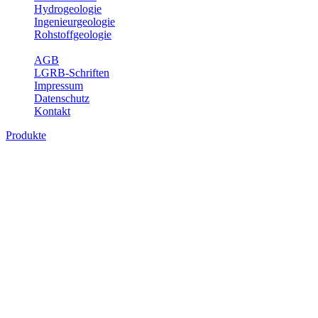
Hydrogeologie
Ingenieurgeologie
Rohstoffgeologie
Service
AGB
LGRB-Schriften
Impressum
Datenschutz
Kontakt
Produkte
Produkte des Themenbereichs Geothermie
Im Rahmen der Nutzung der Geothermie (Erdwärme) ist das LGRB als
Fachbereichs Geothermie sind beispielsweise die aktuell gemeldete
unterschiedlichen Tiefen.
Bitte wählen Sie ein Produkt im gewünschten Format aus.
Digitale Produkte, die direkt downloadbar sind, finden Sie auf d
Geothermische Übersichtskarte