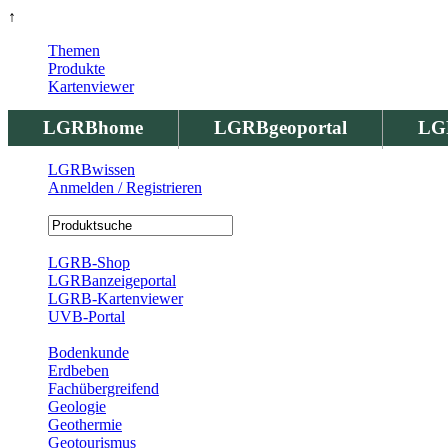
↑
Themen
Produkte
Kartenviewer
LGRBhome
LGRBgeoportal
LG
LGRBwissen
Anmelden / Registrieren
Registrierung
LGRB-Shop
LGRBanzeigeportal
LGRB-Kartenviewer
UVB-Portal
Produkte
Bodenkunde
Erdbeben
Fachübergreifend
Geologie
Geothermie
Geotourismus