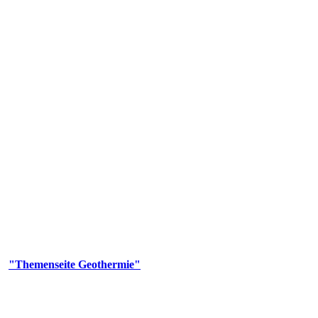
 Genehmigungs- und Beratungsbehörde tätig und liefert wichtige, ge
n Erdwärmesonden und Wärmepumpen, die derzeitigen Geothermiekonzes
er
"Themenseite Geothermie"
im
LGRBgeoportal
.
n