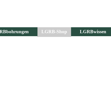
RBbohrungen
LGRB-Shop
LGRBwissen