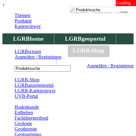
Loading ...
↑
Impressum
Datenschutz
Kontakt
Themen
Produkte
Kartenviewer
LGRBhome
LGRBgeoportal
LGRBbohrungen
LGRB-Shop
LGRBwissen
Anmelden / Registrieren
LGRBwissen
Anmelden / Registrieren
Registrierung
LGRB-Shop
LGRBanzeigeportal
LGRB-Kartenviewer
UVB-Portal
Produkte
Bodenkunde
Erdbeben
Fachübergreifend
Geologie
Geothermie
Geotourismus