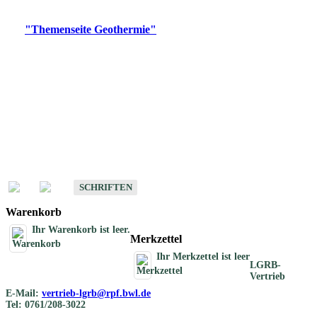
Digitale Produkte, die direkt downloadbar sind, finden Sie auf
der
"Themenseite Geothermie"
im
LGRBgeoportal
.
Geothermische
Übersichtskarten
Schriften
Schriften des Fachbereichs Geothermie
SCHRIFTEN
Warenkorb
Ihr Warenkorb ist leer.
Merkzettel
Ihr Merkzettel ist leer
LGRB-
Vertrieb
E-Mail:
vertrieb-lgrb@rpf.bwl.de
Tel: 0761/208-3022