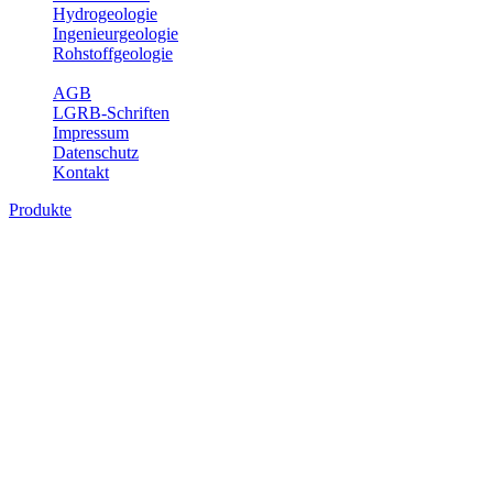
Hydrogeologie
Ingenieurgeologie
Rohstoffgeologie
Service
AGB
LGRB-Schriften
Impressum
Datenschutz
Kontakt
Produkte
Produkte des Themenbereichs
Geothermie
Im Rahmen der Nutzung der Geothermie (Erdwärme) ist das LGRB
als Genehmigungs- und Beratungsbehörde tätig und liefert wichtige,
geowissenschaftliche Grundlageninformationen. Themen des
Fachbereichs Geothermie sind beispielsweise die aktuell gemeldeten
Erdwärmesonden und Wärmepumpen, die derzeitigen
Geothermiekonzessionen sowie Übersichtsdarstellungen der
Temparaturverteilung in unterschiedlichen Tiefen.
Bitte wählen Sie ein Produkt im gewünschten Format aus.