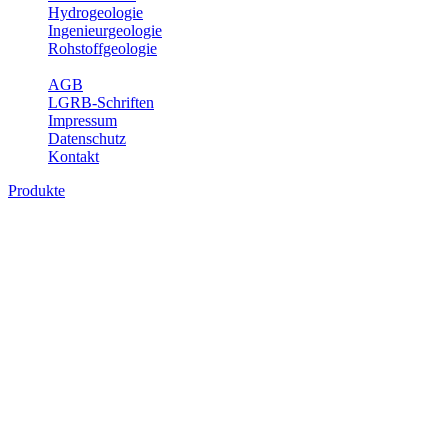
Hydrogeologie
Ingenieurgeologie
Rohstoffgeologie
Service
AGB
LGRB-Schriften
Impressum
Datenschutz
Kontakt
Produkte
Produkte des Themenbereichs
Geothermie
Im Rahmen der Nutzung der Geothermie (Erdwärme) ist das LGRB
als Genehmigungs- und Beratungsbehörde tätig und liefert wichtige,
geowissenschaftliche Grundlageninformationen. Themen des
Fachbereichs Geothermie sind beispielsweise die aktuell gemeldeten
Erdwärmesonden und Wärmepumpen, die derzeitigen
Geothermiekonzessionen sowie Übersichtsdarstellungen der
Temparaturverteilung in unterschiedlichen Tiefen.
Bitte wählen Sie ein Produkt im gewünschten Format aus.