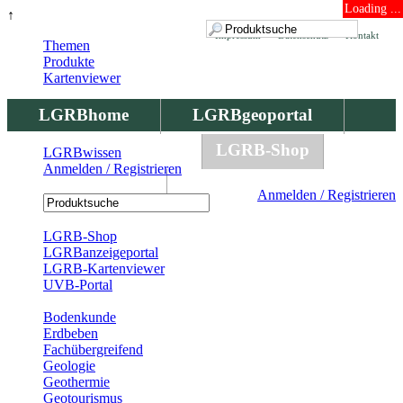
Loading ...
↑
Impressum
Datenschutz
Kontakt
Themen
Produkte
Kartenviewer
LGRBhome
LGRBgeoportal
LGRBbohrungen
LGRB-Shop
LGRBwissen
Anmelden / Registrieren
LGRBwissen
Anmelden / Registrieren
Registrierung
LGRB-Shop
LGRBanzeigeportal
LGRB-Kartenviewer
UVB-Portal
Produkte
Bodenkunde
Erdbeben
Fachübergreifend
Geologie
Geothermie
Geotourismus