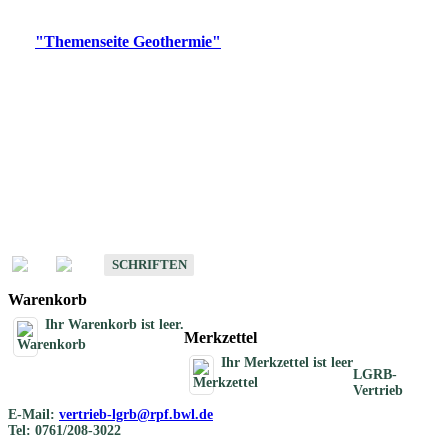
Digitale Produkte, die direkt downloadbar sind, finden Sie auf
der
"Themenseite Geothermie"
im
LGRBgeoportal
.
Geothermische
Übersichtskarten
Schriften
Schriften des Fachbereichs Geothermie
SCHRIFTEN
Warenkorb
Ihr Warenkorb ist leer.
Merkzettel
Ihr Merkzettel ist leer
LGRB-
Vertrieb
E-Mail:
vertrieb-lgrb@rpf.bwl.de
Tel: 0761/208-3022