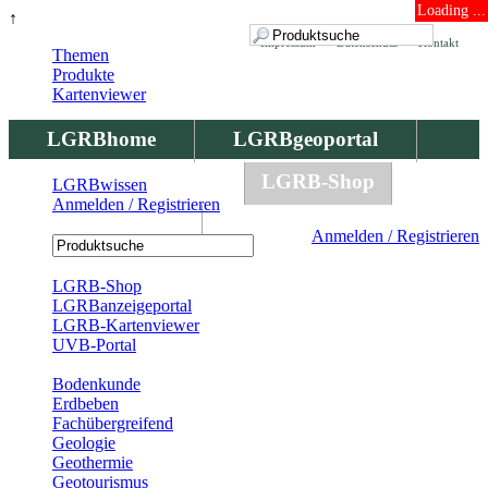
Loading ...
↑
Impressum
Datenschutz
Kontakt
Themen
Produkte
Kartenviewer
LGRBhome
LGRBgeoportal
LGRBbohrungen
LGRB-Shop
LGRBwissen
Anmelden / Registrieren
LGRBwissen
Anmelden / Registrieren
Registrierung
LGRB-Shop
LGRBanzeigeportal
LGRB-Kartenviewer
UVB-Portal
Produkte
Bodenkunde
Erdbeben
Fachübergreifend
Geologie
Geothermie
Geotourismus