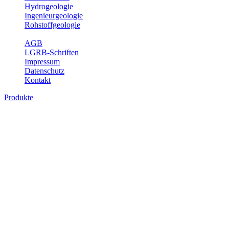
Hydrogeologie
Ingenieurgeologie
Rohstoffgeologie
Service
AGB
LGRB-Schriften
Impressum
Datenschutz
Kontakt
Produkte
Produkte des Themenbereichs
Geothermie
Im Rahmen der Nutzung der Geothermie (Erdwärme) ist das LGRB
als Genehmigungs- und Beratungsbehörde tätig und liefert wichtige,
geowissenschaftliche Grundlageninformationen. Themen des
Fachbereichs Geothermie sind beispielsweise die aktuell gemeldeten
Erdwärmesonden und Wärmepumpen, die derzeitigen
Geothermiekonzessionen sowie Übersichtsdarstellungen der
Temparaturverteilung in unterschiedlichen Tiefen.
Bitte wählen Sie ein Produkt im gewünschten Format aus.