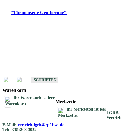
Digitale Produkte, die direkt downloadbar sind, finden Sie auf
der
"Themenseite Geothermie"
im
LGRBgeoportal
.
Geothermische
Übersichtskarten
Schriften
Schriften des Fachbereichs Geothermie
SCHRIFTEN
Warenkorb
Ihr Warenkorb ist leer.
Merkzettel
Ihr Merkzettel ist leer
LGRB-
Vertrieb
E-Mail:
vertrieb-lgrb@rpf.bwl.de
Tel: 0761/208-3022