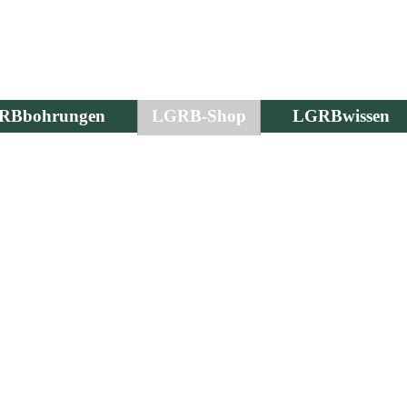
RBbohrungen
LGRB-Shop
LGRBwissen