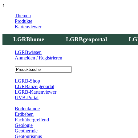
↑
Themen
Produkte
Kartenviewer
LGRBhome
LGRBgeoportal
LG
LGRBwissen
Anmelden / Registrieren
Registrierung
LGRB-Shop
LGRBanzeigeportal
LGRB-Kartenviewer
UVB-Portal
Produkte
Bodenkunde
Erdbeben
Fachübergreifend
Geologie
Geothermie
Geotourismus