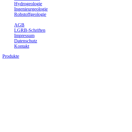
Hydrogeologie
Ingenieurgeologie
Rohstoffgeologie
Service
AGB
LGRB-Schriften
Impressum
Datenschutz
Kontakt
Produkte
Produkte des Themenbereichs Geothermie
Im Rahmen der Nutzung der Geothermie (Erdwärme) ist das LGRB als
Fachbereichs Geothermie sind beispielsweise die aktuell gemeldete
unterschiedlichen Tiefen.
Bitte wählen Sie ein Produkt im gewünschten Format aus.
Digitale Produkte, die direkt downloadbar sind, finden Sie auf d
Geothermische Übersichtskarte