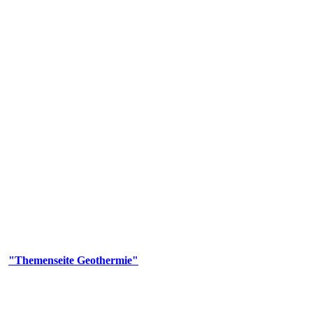
 Genehmigungs- und Beratungsbehörde tätig und liefert wichtige, ge
n Erdwärmesonden und Wärmepumpen, die derzeitigen Geothermiekonzes
er
"Themenseite Geothermie"
im
LGRBgeoportal
.
n