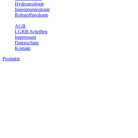
Hydrogeologie
Ingenieurgeologie
Rohstoffgeologie
Service
AGB
LGRB-Schriften
Impressum
Datenschutz
Kontakt
Produkte
Produkte des Themenbereichs
Geothermie
Im Rahmen der Nutzung der Geothermie (Erdwärme) ist das LGRB
als Genehmigungs- und Beratungsbehörde tätig und liefert wichtige,
geowissenschaftliche Grundlageninformationen. Themen des
Fachbereichs Geothermie sind beispielsweise die aktuell gemeldeten
Erdwärmesonden und Wärmepumpen, die derzeitigen
Geothermiekonzessionen sowie Übersichtsdarstellungen der
Temparaturverteilung in unterschiedlichen Tiefen.
Bitte wählen Sie ein Produkt im gewünschten Format aus.