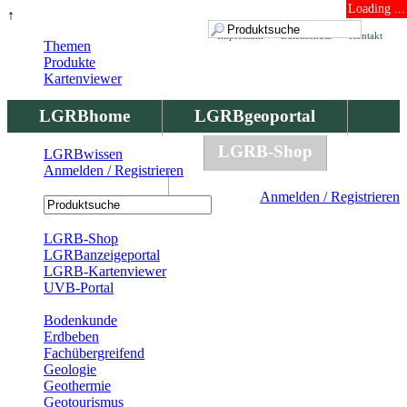
Loading ...
↑
Impressum
Datenschutz
Kontakt
Themen
Produkte
Kartenviewer
LGRBhome
LGRBgeoportal
LGRBbohrungen
LGRB-Shop
LGRBwissen
Anmelden / Registrieren
LGRBwissen
Anmelden / Registrieren
Registrierung
LGRB-Shop
LGRBanzeigeportal
LGRB-Kartenviewer
UVB-Portal
Produkte
Bodenkunde
Erdbeben
Fachübergreifend
Geologie
Geothermie
Geotourismus