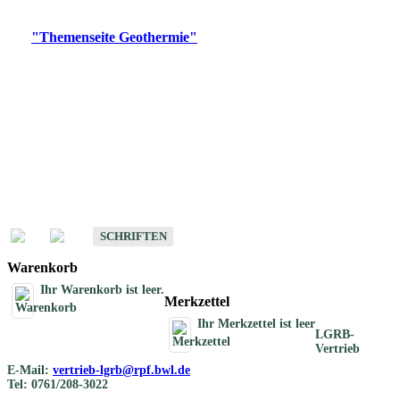
Digitale Produkte, die direkt downloadbar sind, finden Sie auf
der
"Themenseite Geothermie"
im
LGRBgeoportal
.
Geothermische
Übersichtskarten
Schriften
Schriften des Fachbereichs Geothermie
SCHRIFTEN
Warenkorb
Ihr Warenkorb ist leer.
Merkzettel
Ihr Merkzettel ist leer
LGRB-
Vertrieb
E-Mail:
vertrieb-lgrb@rpf.bwl.de
Tel: 0761/208-3022