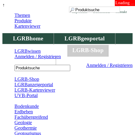
Loading ...
↑
Impressum
Datenschutz
Kontakt
Themen
Produkte
Kartenviewer
LGRBhome
LGRBgeoportal
LGRBbohrungen
LGRB-Shop
LGRBwissen
Anmelden / Registrieren
LGRBwissen
Anmelden / Registrieren
Registrierung
LGRB-Shop
LGRBanzeigeportal
LGRB-Kartenviewer
UVB-Portal
Produkte
Bodenkunde
Erdbeben
Fachübergreifend
Geologie
Geothermie
Geotourismus