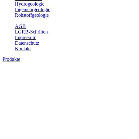
Hydrogeologie
Ingenieurgeologie
Rohstoffgeologie
Service
AGB
LGRB-Schriften
Impressum
Datenschutz
Kontakt
Produkte
Produkte des Themenbereichs
Geothermie
Im Rahmen der Nutzung der Geothermie (Erdwärme) ist das LGRB
als Genehmigungs- und Beratungsbehörde tätig und liefert wichtige,
geowissenschaftliche Grundlageninformationen. Themen des
Fachbereichs Geothermie sind beispielsweise die aktuell gemeldeten
Erdwärmesonden und Wärmepumpen, die derzeitigen
Geothermiekonzessionen sowie Übersichtsdarstellungen der
Temparaturverteilung in unterschiedlichen Tiefen.
Bitte wählen Sie ein Produkt im gewünschten Format aus.