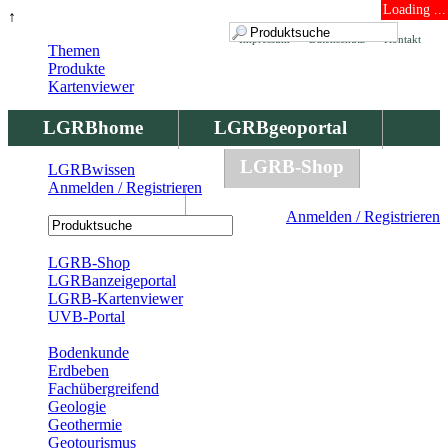
Loading ...
↑
Impressum
Datenschutz
Kontakt
Themen
Produkte
Kartenviewer
LGRBhome
LGRBgeoportal
LGRBbohrungen
LGRB-Shop
LGRBwissen
Anmelden / Registrieren
LGRBwissen
Anmelden / Registrieren
Registrierung
LGRB-Shop
LGRBanzeigeportal
LGRB-Kartenviewer
UVB-Portal
Produkte
Bodenkunde
Erdbeben
Fachübergreifend
Geologie
Geothermie
Geotourismus