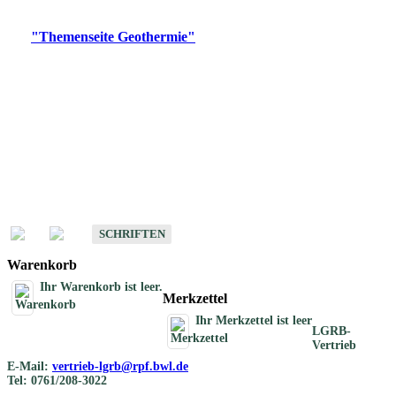
Digitale Produkte, die direkt downloadbar sind, finden Sie auf
der
"Themenseite Geothermie"
im
LGRBgeoportal
.
Geothermische
Übersichtskarten
Schriften
Schriften des Fachbereichs Geothermie
SCHRIFTEN
Warenkorb
Ihr Warenkorb ist leer.
Merkzettel
Ihr Merkzettel ist leer
LGRB-
Vertrieb
E-Mail:
vertrieb-lgrb@rpf.bwl.de
Tel: 0761/208-3022