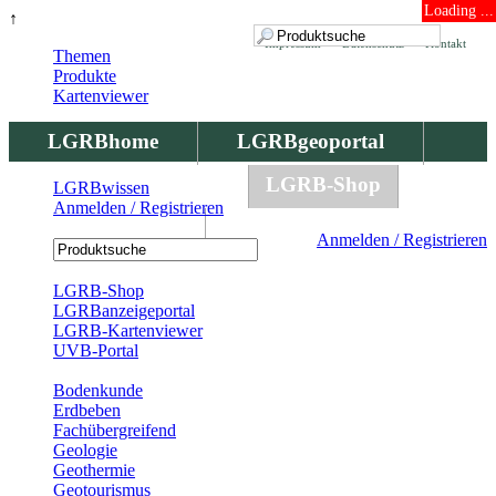
Loading ...
↑
Impressum
Datenschutz
Kontakt
Themen
Produkte
Kartenviewer
LGRBhome
LGRBgeoportal
LGRBbohrungen
LGRB-Shop
LGRBwissen
Anmelden / Registrieren
LGRBwissen
Anmelden / Registrieren
Registrierung
LGRB-Shop
LGRBanzeigeportal
LGRB-Kartenviewer
UVB-Portal
Produkte
Bodenkunde
Erdbeben
Fachübergreifend
Geologie
Geothermie
Geotourismus