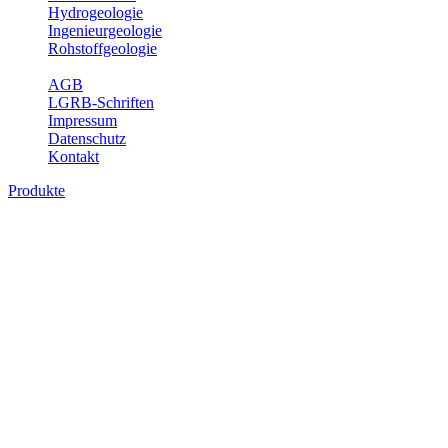
Hydrogeologie
Ingenieurgeologie
Rohstoffgeologie
Service
AGB
LGRB-Schriften
Impressum
Datenschutz
Kontakt
Produkte
Produkte des Themenbereichs
Geothermie
Im Rahmen der Nutzung der Geothermie (Erdwärme) ist das LGRB
als Genehmigungs- und Beratungsbehörde tätig und liefert wichtige,
geowissenschaftliche Grundlageninformationen. Themen des
Fachbereichs Geothermie sind beispielsweise die aktuell gemeldeten
Erdwärmesonden und Wärmepumpen, die derzeitigen
Geothermiekonzessionen sowie Übersichtsdarstellungen der
Temparaturverteilung in unterschiedlichen Tiefen.
Bitte wählen Sie ein Produkt im gewünschten Format aus.