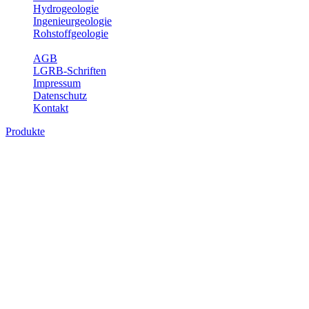
Hydrogeologie
Ingenieurgeologie
Rohstoffgeologie
Service
AGB
LGRB-Schriften
Impressum
Datenschutz
Kontakt
Produkte
Produkte des Themenbereichs
Geothermie
Im Rahmen der Nutzung der Geothermie (Erdwärme) ist das LGRB
als Genehmigungs- und Beratungsbehörde tätig und liefert wichtige,
geowissenschaftliche Grundlageninformationen. Themen des
Fachbereichs Geothermie sind beispielsweise die aktuell gemeldeten
Erdwärmesonden und Wärmepumpen, die derzeitigen
Geothermiekonzessionen sowie Übersichtsdarstellungen der
Temparaturverteilung in unterschiedlichen Tiefen.
Bitte wählen Sie ein Produkt im gewünschten Format aus.