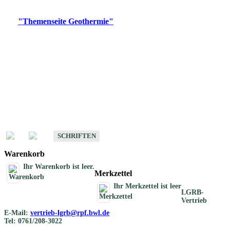
Digitale Produkte, die direkt downloadbar sind, finden Sie auf
der
"Themenseite Geothermie"
im
LGRBgeoportal
.
Geothermische
Übersichtskarten
Schriften
Schriften des Fachbereichs Geothermie
SCHRIFTEN
Warenkorb
Ihr Warenkorb ist leer.
Merkzettel
Ihr Merkzettel ist leer
LGRB-
Vertrieb
E-Mail:
vertrieb-lgrb@rpf.bwl.de
Tel: 0761/208-3022