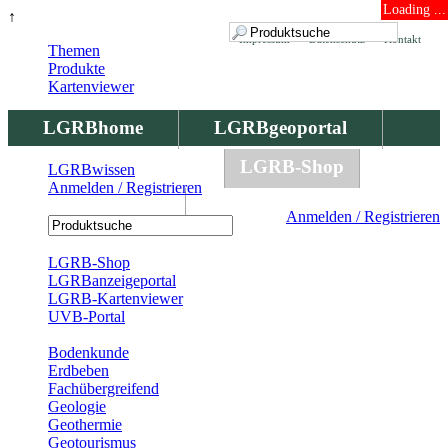
Loading ...
↑
Impressum
Datenschutz
Kontakt
Themen
Produkte
Kartenviewer
LGRBhome
LGRBgeoportal
LGRBbohrungen
LGRB-Shop
LGRBwissen
Anmelden / Registrieren
LGRBwissen
Anmelden / Registrieren
Registrierung
LGRB-Shop
LGRBanzeigeportal
LGRB-Kartenviewer
UVB-Portal
Produkte
Bodenkunde
Erdbeben
Fachübergreifend
Geologie
Geothermie
Geotourismus