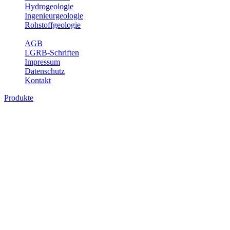
Hydrogeologie
Ingenieurgeologie
Rohstoffgeologie
Service
AGB
LGRB-Schriften
Impressum
Datenschutz
Kontakt
Produkte
Produkte des Themenbereichs
Geothermie
Im Rahmen der Nutzung der Geothermie (Erdwärme) ist das LGRB
als Genehmigungs- und Beratungsbehörde tätig und liefert wichtige,
geowissenschaftliche Grundlageninformationen. Themen des
Fachbereichs Geothermie sind beispielsweise die aktuell gemeldeten
Erdwärmesonden und Wärmepumpen, die derzeitigen
Geothermiekonzessionen sowie Übersichtsdarstellungen der
Temparaturverteilung in unterschiedlichen Tiefen.
Bitte wählen Sie ein Produkt im gewünschten Format aus.