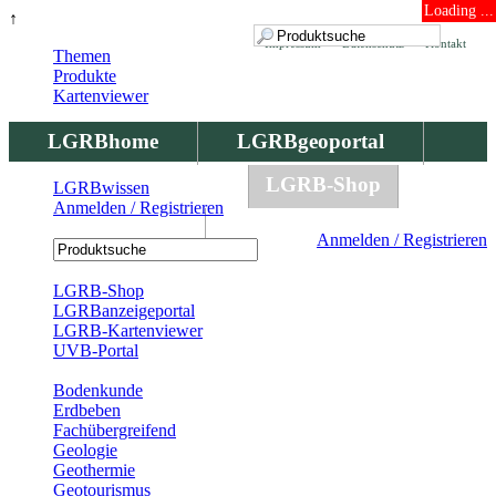
Loading ...
↑
Impressum
Datenschutz
Kontakt
Themen
Produkte
Kartenviewer
LGRBhome
LGRBgeoportal
LGRBbohrungen
LGRB-Shop
LGRBwissen
Anmelden / Registrieren
LGRBwissen
Anmelden / Registrieren
Registrierung
LGRB-Shop
LGRBanzeigeportal
LGRB-Kartenviewer
UVB-Portal
Produkte
Bodenkunde
Erdbeben
Fachübergreifend
Geologie
Geothermie
Geotourismus