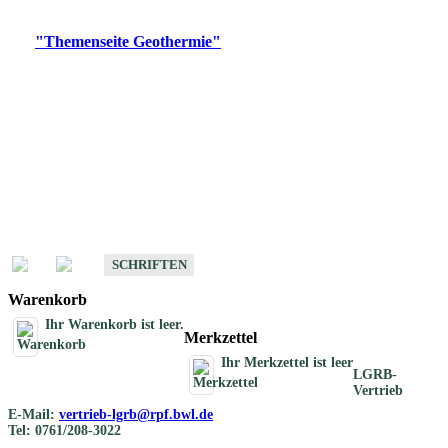
Digitale Produkte, die direkt downloadbar sind, finden Sie auf
der
"Themenseite Geothermie"
im
LGRBgeoportal
.
Geothermische
Übersichtskarten
Schriften
Schriften des Fachbereichs Geothermie
SCHRIFTEN
Warenkorb
Ihr Warenkorb ist leer.
Merkzettel
Ihr Merkzettel ist leer
LGRB-
Vertrieb
E-Mail:
vertrieb-lgrb@rpf.bwl.de
Tel: 0761/208-3022