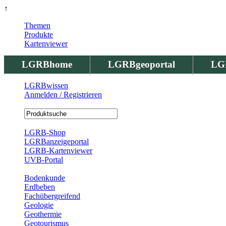
↑
Themen
Produkte
Kartenviewer
LGRBhome
LGRBgeoportal
LG
LGRBwissen
Anmelden / Registrieren
Registrierung
LGRB-Shop
LGRBanzeigeportal
LGRB-Kartenviewer
UVB-Portal
Produkte
Bodenkunde
Erdbeben
Fachübergreifend
Geologie
Geothermie
Geotourismus