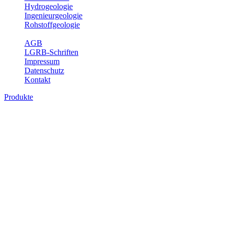
Hydrogeologie
Ingenieurgeologie
Rohstoffgeologie
Service
AGB
LGRB-Schriften
Impressum
Datenschutz
Kontakt
Produkte
Produkte des Themenbereichs Geothermie
Im Rahmen der Nutzung der Geothermie (Erdwärme) ist das LGRB als
Fachbereichs Geothermie sind beispielsweise die aktuell gemeldete
unterschiedlichen Tiefen.
Bitte wählen Sie ein Produkt im gewünschten Format aus.
Digitale Produkte, die direkt downloadbar sind, finden Sie auf d
Geothermische Übersichtskarte