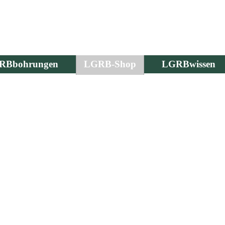
RBbohrungen
LGRB-Shop
LGRBwissen