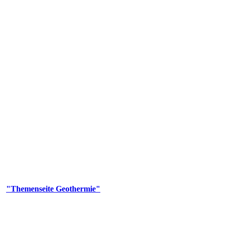
 Genehmigungs- und Beratungsbehörde tätig und liefert wichtige, ge
n Erdwärmesonden und Wärmepumpen, die derzeitigen Geothermiekonzes
er
"Themenseite Geothermie"
im
LGRBgeoportal
.
n