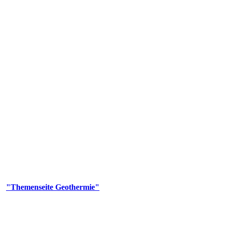
 Genehmigungs- und Beratungsbehörde tätig und liefert wichtige, ge
n Erdwärmesonden und Wärmepumpen, die derzeitigen Geothermiekonzes
er
"Themenseite Geothermie"
im
LGRBgeoportal
.
n