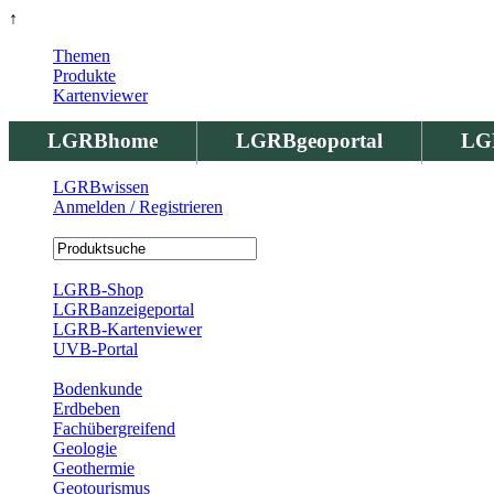
↑
Themen
Produkte
Kartenviewer
LGRBhome
LGRBgeoportal
LG
LGRBwissen
Anmelden / Registrieren
Registrierung
LGRB-Shop
LGRBanzeigeportal
LGRB-Kartenviewer
UVB-Portal
Produkte
Bodenkunde
Erdbeben
Fachübergreifend
Geologie
Geothermie
Geotourismus