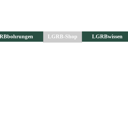
RBbohrungen
LGRB-Shop
LGRBwissen