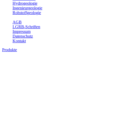
Hydrogeologie
Ingenieurgeologie
Rohstoffgeologie
Service
AGB
LGRB-Schriften
Impressum
Datenschutz
Kontakt
Produkte
Produkte des Themenbereichs Geothermie
Im Rahmen der Nutzung der Geothermie (Erdwärme) ist das LGRB als
Fachbereichs Geothermie sind beispielsweise die aktuell gemeldete
unterschiedlichen Tiefen.
Bitte wählen Sie ein Produkt im gewünschten Format aus.
Digitale Produkte, die direkt downloadbar sind, finden Sie auf d
Geothermische Übersichtskarte