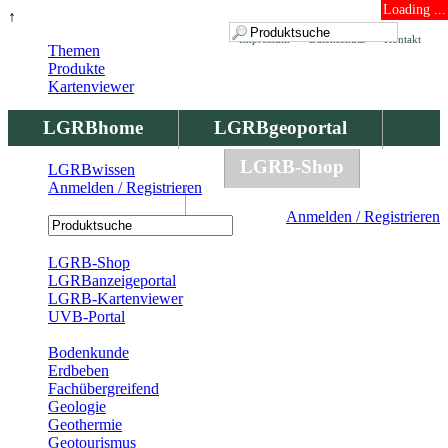
Loading ...
↑
Impressum
Datenschutz
Kontakt
Themen
Produkte
Kartenviewer
LGRBhome
LGRBgeoportal
LGRBbohrungen
LGRB-Shop
LGRBwissen
Anmelden / Registrieren
LGRBwissen
Anmelden / Registrieren
Registrierung
LGRB-Shop
LGRBanzeigeportal
LGRB-Kartenviewer
UVB-Portal
Produkte
Bodenkunde
Erdbeben
Fachübergreifend
Geologie
Geothermie
Geotourismus