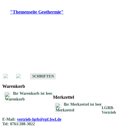
Digitale Produkte, die direkt downloadbar sind, finden Sie auf
der
"Themenseite Geothermie"
im
LGRBgeoportal
.
Geothermische
Übersichtskarten
Schriften
Schriften des Fachbereichs Geothermie
SCHRIFTEN
Warenkorb
Ihr Warenkorb ist leer.
Merkzettel
Ihr Merkzettel ist leer
LGRB-
Vertrieb
E-Mail:
vertrieb-lgrb@rpf.bwl.de
Tel: 0761/208-3022