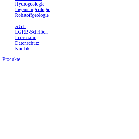
Hydrogeologie
Ingenieurgeologie
Rohstoffgeologie
Service
AGB
LGRB-Schriften
Impressum
Datenschutz
Kontakt
Produkte
Produkte des Themenbereichs
Geothermie
Im Rahmen der Nutzung der Geothermie (Erdwärme) ist das LGRB
als Genehmigungs- und Beratungsbehörde tätig und liefert wichtige,
geowissenschaftliche Grundlageninformationen. Themen des
Fachbereichs Geothermie sind beispielsweise die aktuell gemeldeten
Erdwärmesonden und Wärmepumpen, die derzeitigen
Geothermiekonzessionen sowie Übersichtsdarstellungen der
Temparaturverteilung in unterschiedlichen Tiefen.
Bitte wählen Sie ein Produkt im gewünschten Format aus.