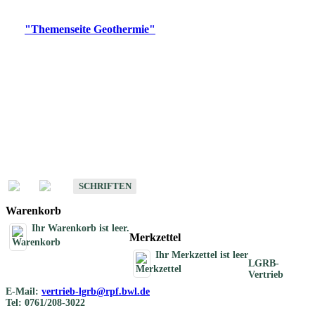
Digitale Produkte, die direkt downloadbar sind, finden Sie auf
der
"Themenseite Geothermie"
im
LGRBgeoportal
.
Geothermische
Übersichtskarten
Schriften
Schriften des Fachbereichs Geothermie
SCHRIFTEN
Warenkorb
Ihr Warenkorb ist leer.
Merkzettel
Ihr Merkzettel ist leer
LGRB-
Vertrieb
E-Mail:
vertrieb-lgrb@rpf.bwl.de
Tel: 0761/208-3022