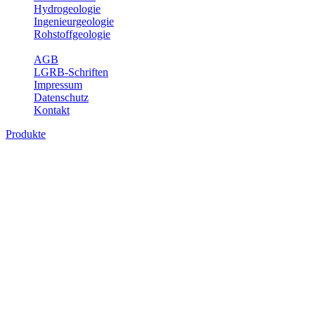
Hydrogeologie
Ingenieurgeologie
Rohstoffgeologie
Service
AGB
LGRB-Schriften
Impressum
Datenschutz
Kontakt
Produkte
Produkte des Themenbereichs
Geothermie
Im Rahmen der Nutzung der Geothermie (Erdwärme) ist das LGRB
als Genehmigungs- und Beratungsbehörde tätig und liefert wichtige,
geowissenschaftliche Grundlageninformationen. Themen des
Fachbereichs Geothermie sind beispielsweise die aktuell gemeldeten
Erdwärmesonden und Wärmepumpen, die derzeitigen
Geothermiekonzessionen sowie Übersichtsdarstellungen der
Temparaturverteilung in unterschiedlichen Tiefen.
Bitte wählen Sie ein Produkt im gewünschten Format aus.