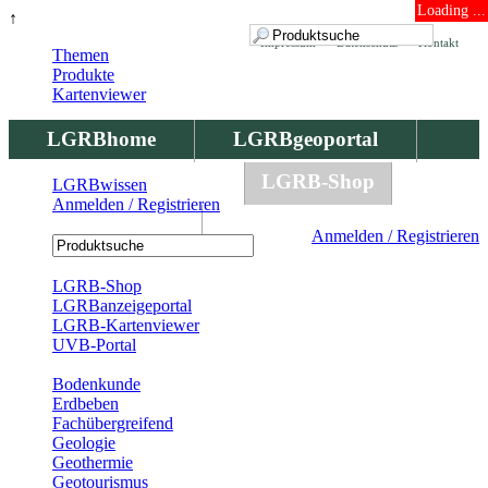
Loading ...
↑
Impressum
Datenschutz
Kontakt
Themen
Produkte
Kartenviewer
LGRBhome
LGRBgeoportal
LGRBbohrungen
LGRB-Shop
LGRBwissen
Anmelden / Registrieren
LGRBwissen
Anmelden / Registrieren
Registrierung
LGRB-Shop
LGRBanzeigeportal
LGRB-Kartenviewer
UVB-Portal
Produkte
Bodenkunde
Erdbeben
Fachübergreifend
Geologie
Geothermie
Geotourismus