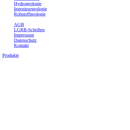
Hydrogeologie
Ingenieurgeologie
Rohstoffgeologie
Service
AGB
LGRB-Schriften
Impressum
Datenschutz
Kontakt
Produkte
Produkte des Themenbereichs
Geothermie
Im Rahmen der Nutzung der Geothermie (Erdwärme) ist das LGRB
als Genehmigungs- und Beratungsbehörde tätig und liefert wichtige,
geowissenschaftliche Grundlageninformationen. Themen des
Fachbereichs Geothermie sind beispielsweise die aktuell gemeldeten
Erdwärmesonden und Wärmepumpen, die derzeitigen
Geothermiekonzessionen sowie Übersichtsdarstellungen der
Temparaturverteilung in unterschiedlichen Tiefen.
Bitte wählen Sie ein Produkt im gewünschten Format aus.