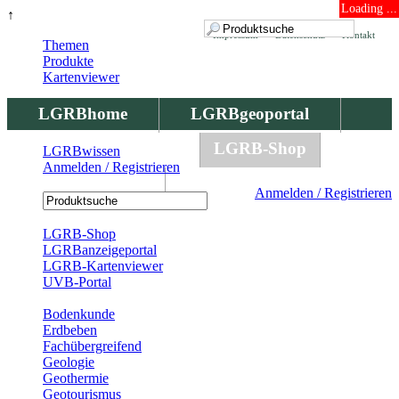
Loading ...
↑
Impressum
Datenschutz
Kontakt
Themen
Produkte
Kartenviewer
LGRBhome
LGRBgeoportal
LGRBbohrungen
LGRB-Shop
LGRBwissen
Anmelden / Registrieren
LGRBwissen
Anmelden / Registrieren
Registrierung
LGRB-Shop
LGRBanzeigeportal
LGRB-Kartenviewer
UVB-Portal
Produkte
Bodenkunde
Erdbeben
Fachübergreifend
Geologie
Geothermie
Geotourismus