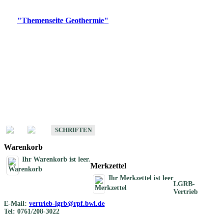
Digitale Produkte, die direkt downloadbar sind, finden Sie auf
der
"Themenseite Geothermie"
im
LGRBgeoportal
.
Geothermische
Übersichtskarten
Schriften
Schriften des Fachbereichs Geothermie
SCHRIFTEN
Warenkorb
Ihr Warenkorb ist leer.
Merkzettel
Ihr Merkzettel ist leer
LGRB-
Vertrieb
E-Mail:
vertrieb-lgrb@rpf.bwl.de
Tel: 0761/208-3022