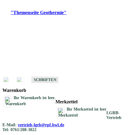
Digitale Produkte, die direkt downloadbar sind, finden Sie auf
der
"Themenseite Geothermie"
im
LGRBgeoportal
.
Geothermische
Übersichtskarten
Schriften
Schriften des Fachbereichs Geothermie
SCHRIFTEN
Warenkorb
Ihr Warenkorb ist leer.
Merkzettel
Ihr Merkzettel ist leer
LGRB-
Vertrieb
E-Mail:
vertrieb-lgrb@rpf.bwl.de
Tel: 0761/208-3022