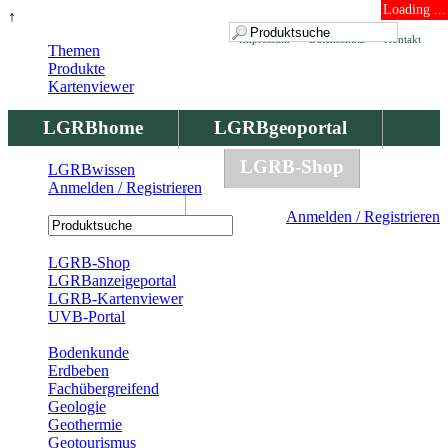
Loading ...
↑
Impressum
Datenschutz
Kontakt
Themen
Produkte
Kartenviewer
LGRBhome
LGRBgeoportal
LGRBbohrungen
LGRB-Shop
LGRBwissen
Anmelden / Registrieren
LGRBwissen
Anmelden / Registrieren
Registrierung
LGRB-Shop
LGRBanzeigeportal
LGRB-Kartenviewer
UVB-Portal
Produkte
Bodenkunde
Erdbeben
Fachübergreifend
Geologie
Geothermie
Geotourismus