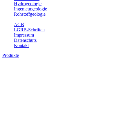
Hydrogeologie
Ingenieurgeologie
Rohstoffgeologie
Service
AGB
LGRB-Schriften
Impressum
Datenschutz
Kontakt
Produkte
Produkte des Themenbereichs
Geothermie
Im Rahmen der Nutzung der Geothermie (Erdwärme) ist das LGRB
als Genehmigungs- und Beratungsbehörde tätig und liefert wichtige,
geowissenschaftliche Grundlageninformationen. Themen des
Fachbereichs Geothermie sind beispielsweise die aktuell gemeldeten
Erdwärmesonden und Wärmepumpen, die derzeitigen
Geothermiekonzessionen sowie Übersichtsdarstellungen der
Temparaturverteilung in unterschiedlichen Tiefen.
Bitte wählen Sie ein Produkt im gewünschten Format aus.